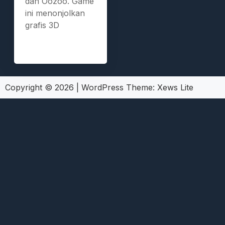
dan Oozoo. Game
ini menonjolkan
grafis 3D
Copyright © 2026
|
WordPress Theme:
Xews Lite