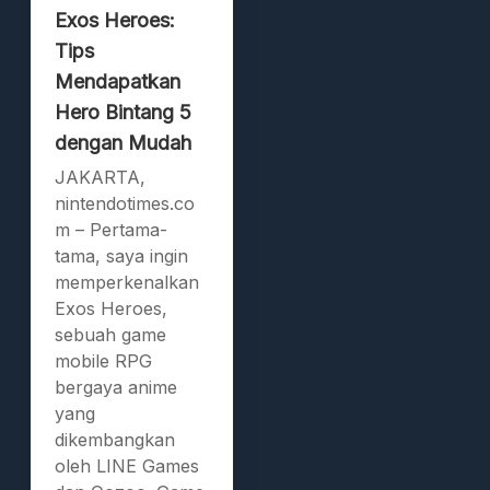
Exos Heroes:
Tips
Mendapatkan
Hero Bintang 5
dengan Mudah
JAKARTA,
nintendotimes.co
m – Pertama-
tama, saya ingin
memperkenalkan
Exos Heroes,
sebuah game
mobile RPG
bergaya anime
yang
dikembangkan
oleh LINE Games