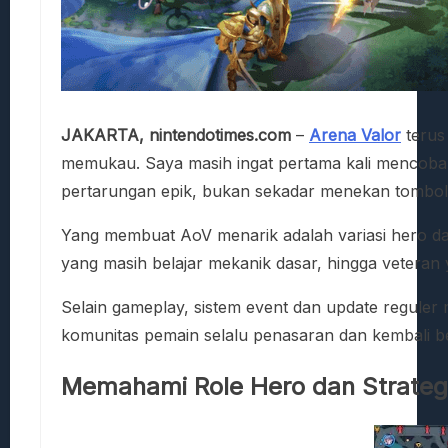
JAKARTA, nintendotimes.com
–
Arena Valor
terus
memukau. Saya masih ingat pertama kali mencoba g
pertarungan epik, bukan sekadar menekan tombol d
Yang membuat AoV menarik adalah variasi hero dan
yang masih belajar mekanik dasar, hingga veteran
Selain gameplay, sistem event dan update reguler
komunitas pemain selalu penasaran dan kembali be
Memahami Role Hero dan Strategi