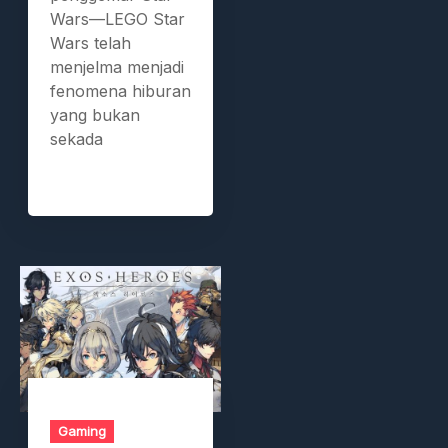
Wars—LEGO Star
Wars telah
menjelma menjadi
fenomena hiburan
yang bukan
sekada
Gaming