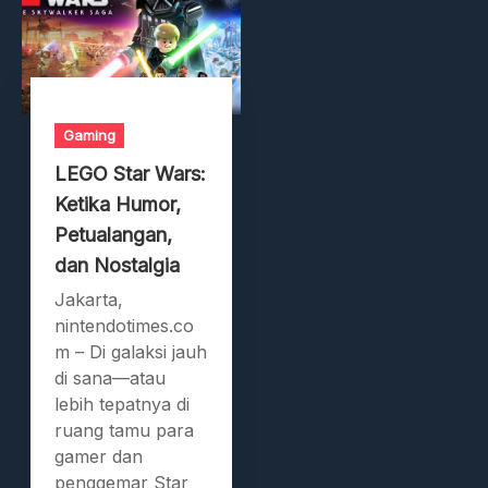
Gaming
LEGO Star Wars:
Ketika Humor,
Petualangan,
dan Nostalgia
Jakarta,
nintendotimes.co
m – Di galaksi jauh
di sana—atau
lebih tepatnya di
ruang tamu para
gamer dan
penggemar Star