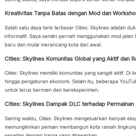
Kreativitas Tanpa Batas dengan Mod dan Worksh
Salah satu daya tarik terbesar Cities: Skylines adalah 
informatif. Saya sendiri pernah menggunakan mod jalan l
baru dan mulai merancang kota dari awal.
Cities: Skylines Komunitas Global yang Aktif dan 
Cities: Skylines memiliki komunitas yang sangat aktif. 
hingga pengaturan ekonomi. Selain itu, beberapa YouTu
untuk terus bermain dan bereksperimen.
Cities: Skylines Dampak DLC terhadap Permainan
Seiring waktu, Cities: Skylines mengeluarkan banyak ek
memungkinkan pemain membangun kota ramah lingkungan 
sepadan dengan harga yang ditawarkan.