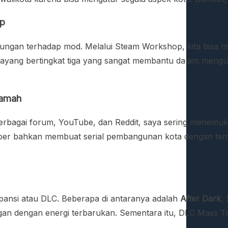
op
dukungan terhadap mod. Melalui Steam Workshop, kita bisa 
ayang bertingkat tiga yang sangat membantu dalam mengurai
Ramah
Di berbagai forum, YouTube, dan Reddit, saya sering menemu
ber bahkan membuat serial pembangunan kota dengan tema t
spansi atau DLC. Beberapa di antaranya adalah
After Dark
,
dengan energi terbarukan. Sementara itu, DLC Mass Tran