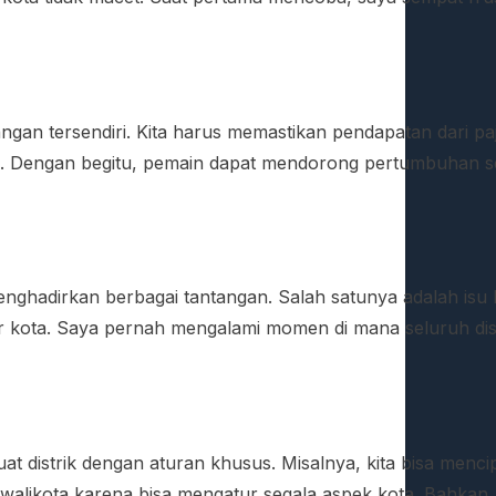
tangan tersendiri. Kita harus memastikan pendapatan dari
. Dengan begitu, pemain dapat mendorong pertumbuhan sekto
enghadirkan berbagai tantangan. Salah satunya adalah isu 
ar kota. Saya pernah mengalami momen di mana seluruh dist
 distrik dengan aturan khusus. Misalnya, kita bisa mencipta
walikota karena bisa mengatur segala aspek kota. Bahkan, 