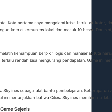
 Kota pertama saya mengalami krisis listrik, air kotor, d
angun kota di komunitas lokal dan masuk 10 besar. Dari si
melatih kemampuan berpikir logis dan manajerial. Kita ha
terlalu rendah bisa mengurangi pendapatan. Game ini m
ies: Skylines sebagai alat bantu pembelajaran. Beberapa u
 ini menunjukkan bahwa Cities: Skylines memiliki nilai lebi
n Game Sejenis