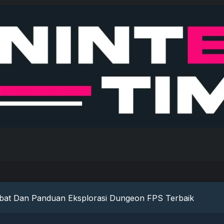
n Strategi Combat Di Dunia Pasca Apokalipsis
mbat Boomer Shooter Dan Tips Mengalahkan Musuh
mbat Dan Panduan Eksplorasi Dungeon FPS Terbaik
an Bermain Sebagai Dinosaurus Dan Tips Bertahan Hidup