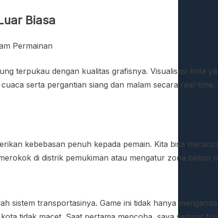
Luar Biasa
sung terpukau dengan kualitas grafisnya. Visualisasi kota 
 cuaca serta pergantian siang dan malam secara real-time.
berikan kebebasan penuh kepada pemain. Kita bisa meranca
 merokok di distrik pemukiman atau mengatur zona bebas m
alah sistem transportasinya. Game ini tidak hanya mengandal
r kota tidak macet. Saat pertama mencoba, saya sempat fr