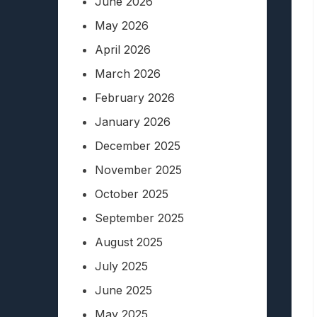
June 2026
May 2026
April 2026
March 2026
February 2026
January 2026
December 2025
November 2025
October 2025
September 2025
August 2025
July 2025
June 2025
May 2025