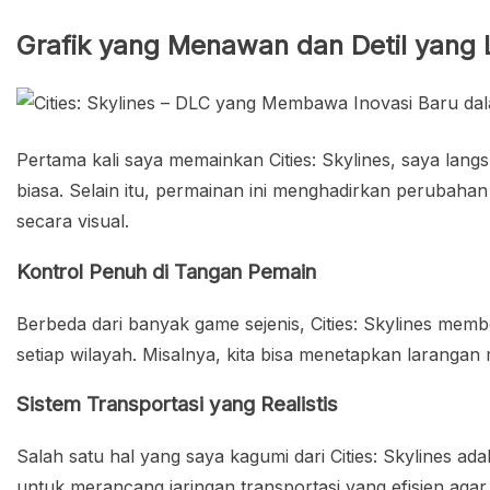
Grafik yang Menawan dan Detil yang 
Pertama kali saya memainkan Cities: Skylines, saya lang
biasa. Selain itu, permainan ini menghadirkan perubahan
secara visual.
Kontrol Penuh di Tangan Pemain
Berbeda dari banyak game sejenis, Cities: Skylines mem
setiap wilayah. Misalnya, kita bisa menetapkan larangan
Sistem Transportasi yang Realistis
Salah satu hal yang saya kagumi dari Cities: Skylines ad
untuk merancang jaringan transportasi yang efisien aga