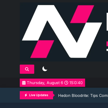
Skip
to
content
Blog Terlengkap Seputar Dunia Game
Nintendotimes
Desolate: Tips Bertahan Da
Thursday, August 6
15:0:41
Viscerafest: Panduan Co
Hedon Bloodrite: Tips Co
Live Updates
Beasts Of Bermuda: Pandu