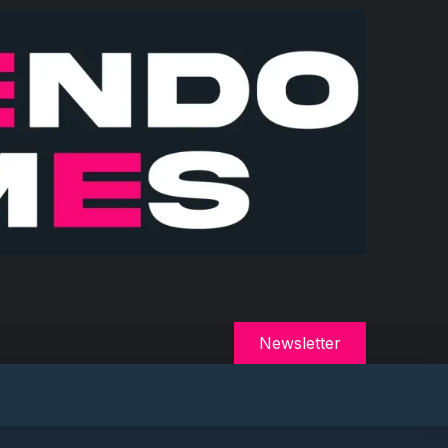
Newsletter