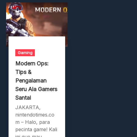
Gaming
Modern Ops:
Tips &
Pengalaman
Seru Ala Gamers
Santai
JAKARTA,
nintendotimes.co
m – Halo, para
pecinta game! Kali
ini gue mau