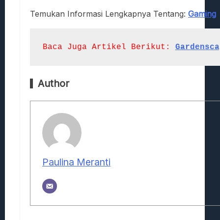
Temukan Informasi Lengkapnya Tentang:
Gaming
Baca Juga Artikel Berikut:
Gardensca
Author
Paulina Meranti