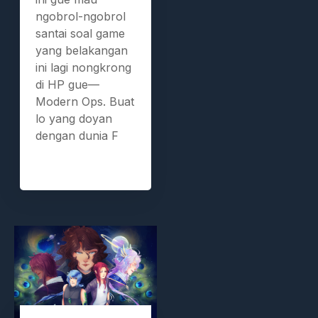
ngobrol-ngobrol
santai soal game
yang belakangan
ini lagi nongkrong
di HP gue—
Modern Ops. Buat
lo yang doyan
dengan dunia F