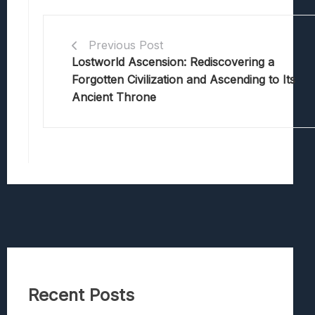
Previous Post
Lostworld Ascension: Rediscovering a
Forgotten Civilization and Ascending to Its
Ancient Throne
Recent Posts