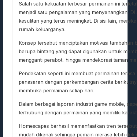
Salah satu kekuatan terbesar permainan ini ter
menjadi satu pengalaman yang menyenangkan. Di sa
kesulitan yang terus meningkat. Di sisi lain, mer
rumah keluarganya.
Konsep tersebut menciptakan motivasi tambahan ba
berupa bintang yang dapat digunakan untuk membuk
mengganti perabot, hingga mendekorasi taman menja
Pendekatan seperti ini membuat permainan terasa le
penasaran dengan perkembangan cerita berikutnya
membuka permainan setiap hari.
Dalam berbagai laporan industri game mobile, as
terhubung dengan permainan yang memiliki karakt
Homescapes berhasil memanfaatkan tren tersebut 
mudah dikenali sehingga pemain merasa lebih dek