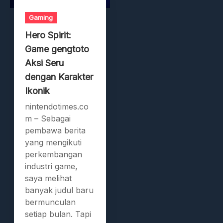
Gaming
Hero Spirit:
Game gengtoto
Aksi Seru
dengan Karakter
Ikonik
nintendotimes.co
m – Sebagai
pembawa berita
yang mengikuti
perkembangan
industri game,
saya melihat
banyak judul baru
bermunculan
setiap bulan. Tapi