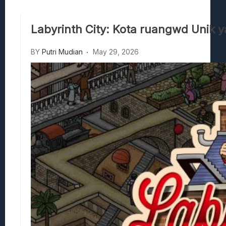
Viscerafest: Panduan Combat Boomer S
Hedon Bloodrite: Tips Combat Dan Pand
Labyrinth City: Kota ruangwd Unik 
Beasts Of Bermuda: Panduan Bermain Se
Stranded Alien Dawn: Cara Membangun K
BY
Putri Mudian
May 29, 2026
Desolate: Tips Bertahan Dan Strategi Co