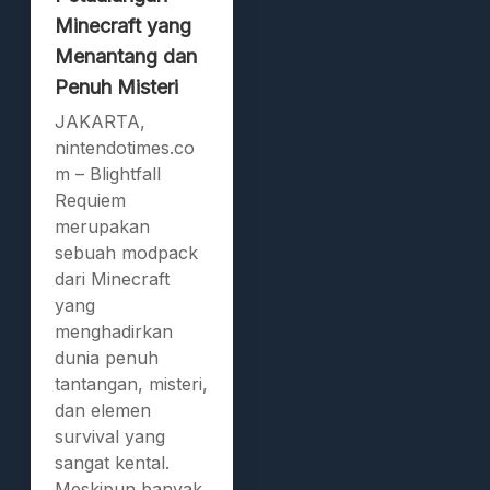
Minecraft yang
Menantang dan
Penuh Misteri
JAKARTA,
nintendotimes.co
m – Blightfall
Requiem
merupakan
sebuah modpack
dari Minecraft
yang
menghadirkan
dunia penuh
tantangan, misteri,
dan elemen
survival yang
sangat kental.
Meskipun banyak