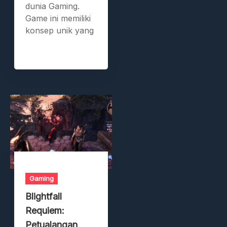
dunia Gaming.
Game ini memiliki
konsep unik yang
Gaming
Blightfall
Requiem:
Petualangan