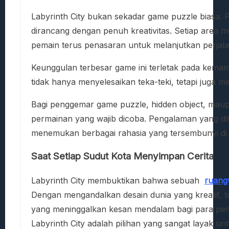
Labyrinth City bukan sekadar game puzzle biasa. P
dirancang dengan penuh kreativitas. Setiap area 
pemain terus penasaran untuk melanjutkan perjal
Keunggulan terbesar game ini terletak pada kem
tidak hanya menyelesaikan teka-teki, tetapi juga m
Bagi penggemar game puzzle, hidden object, maupu
permainan yang wajib dicoba. Pengalaman yang d
menemukan berbagai rahasia yang tersembunyi di d
Saat Setiap Sudut Kota Menyimpan Cerita
Labyrinth City membuktikan bahwa sebuah
ruang
Dengan mengandalkan desain dunia yang kreatif, t
yang meninggalkan kesan mendalam bagi para pem
Labyrinth City adalah pilihan yang sangat layak un