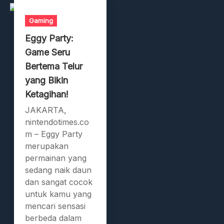
Gaming
Eggy Party:
Game Seru
Bertema Telur
yang Bikin
Ketagihan!
JAKARTA,
nintendotimes.co
m – Eggy Party
merupakan
permainan yang
sedang naik daun
dan sangat cocok
untuk kamu yang
mencari sensasi
berbeda dalam