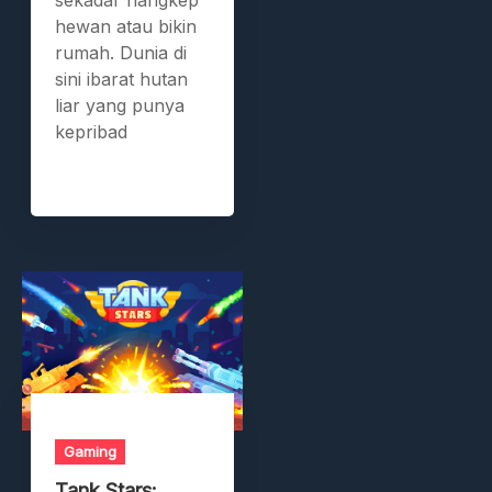
hewan atau bikin
rumah. Dunia di
sini ibarat hutan
liar yang punya
kepribad
Gaming
Tank Stars: