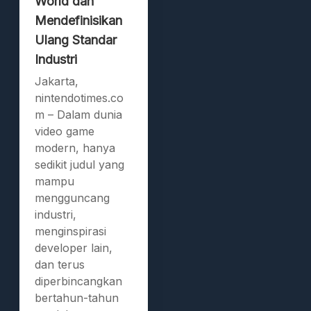
World dan
Mendefinisikan
Ulang Standar
Industri
Jakarta,
nintendotimes.co
m – Dalam dunia
video game
modern, hanya
sedikit judul yang
mampu
mengguncang
industri,
menginspirasi
developer lain,
dan terus
diperbincangkan
bertahun-tahun