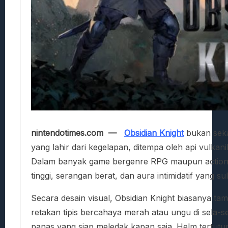
nintendotimes.com —
Obsidian Knight
bukan seka
yang lahir dari kegelapan, ditempa oleh api vulka
Dalam banyak game bergenre RPG maupun action fa
tinggi, serangan berat, dan aura intimidatif yang sul
Secara desain visual, Obsidian Knight biasanya ta
retakan tipis bercahaya merah atau ungu di sela-
panas yang siap meledak kapan saja. Helm tertutu