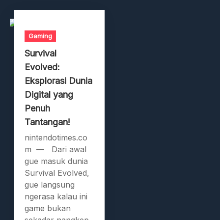
Gaming
Survival
Evolved:
Eksplorasi Dunia
Digital yang
Penuh
Tantangan!
nintendotimes.co
m — Dari awal
gue masuk dunia
Survival Evolved,
gue langsung
ngerasa kalau ini
game bukan
sekadar nangkep