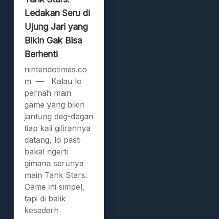
Ledakan Seru di
Ujung Jari yang
Bikin Gak Bisa
Berhenti
nintendotimes.co
m — Kalau lo
pernah main
game yang bikin
jantung deg-degan
tiap kali gilirannya
datang, lo pasti
bakal ngerti
gimana serunya
main Tank Stars.
Game ini simpel,
tapi di balik
kesederh