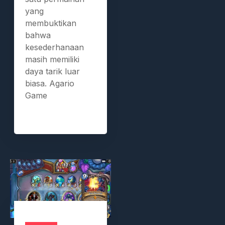
yang
membuktikan
bahwa
kesederhanaan
masih memiliki
daya tarik luar
biasa. Agario
Game