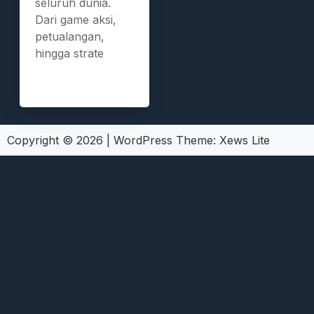
seluruh dunia.
Dari game aksi,
petualangan,
hingga strate
Copyright © 2026
|
WordPress Theme:
Xews Lite