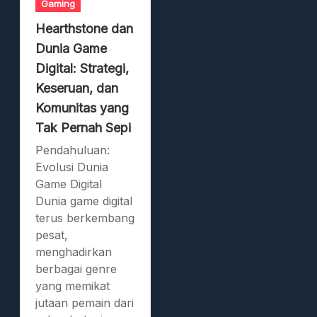
Gaming
Hearthstone dan
Dunia Game
Digital: Strategi,
Keseruan, dan
Komunitas yang
Tak Pernah Sepi
Pendahuluan:
Evolusi Dunia
Game Digital
Dunia game digital
terus berkembang
pesat,
menghadirkan
berbagai genre
yang memikat
jutaan pemain dari