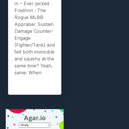
m – Ever picked
Fredrinn : The
Rogue MLBB
Appraiser Sustain
Damage Counter-
Engage
(Fighter/Tank) and
felt both invincible
and squishy at the
same time? Yeah,
same. When