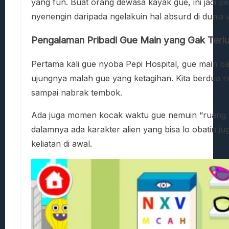
yang fun. Buat orang dewasa kayak gue, ini jadi p
nyenengin daripada ngelakuin hal absurd di dunia v
Pengalaman Pribadi Gue Main yang Gak Terl
Pertama kali gue nyoba Pepi Hospital, gue main 
ujungnya malah gue yang ketagihan. Kita berdua ng
sampai nabrak tembok.
Ada juga momen kocak waktu gue nemuin “ruang rahas
dalamnya ada karakter alien yang bisa lo obatin ju
keliatan di awal.