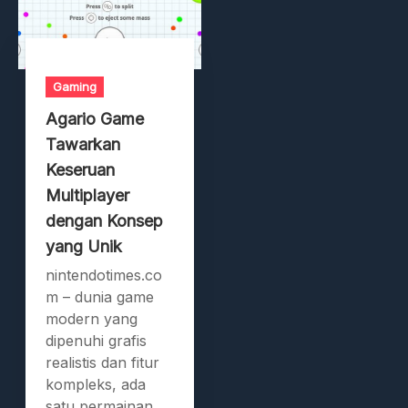
Gaming
Agario Game
Tawarkan
Keseruan
Multiplayer
dengan Konsep
yang Unik
nintendotimes.co
m – dunia game
modern yang
dipenuhi grafis
realistis dan fitur
kompleks, ada
satu permainan