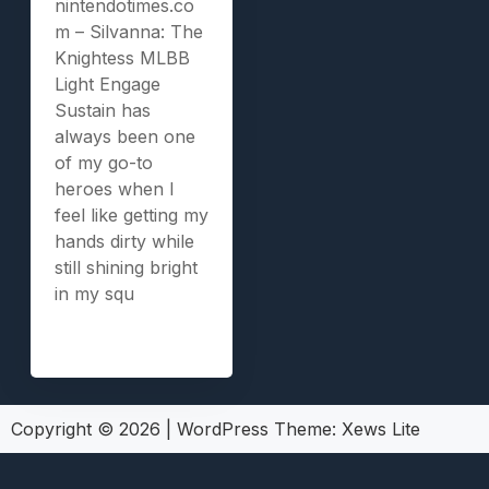
nintendotimes.co
m – Silvanna: The
Knightess MLBB
Light Engage
Sustain has
always been one
of my go-to
heroes when I
feel like getting my
hands dirty while
still shining bright
in my squ
Copyright © 2026
|
WordPress Theme:
Xews Lite