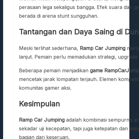
perasaan lega sekaligus bangga. Efek suara dan g
berada di arena stunt sungguhan.
Tantangan dan Daya Saing di Du
Meski terlihat sederhana,
Ramp Car Jumping
menyi
lanjut. Pemain perlu memadukan strategi, upgrade 
Beberapa pemain menjadikan
game RampCarJump
mencetak jarak lompatan terjauh. Elemen kompetiti
komunitas gamer aksi.
Kesimpulan
Ramp Car Jumping
adalah kombinasi sempurna anta
sekadar uji kecepatan, tapi juga ketepatan dan k
bagian dari keseruan.