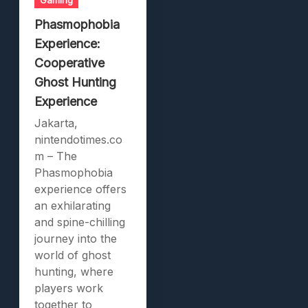
Gaming
Phasmophobia
Experience:
Cooperative
Ghost Hunting
Experience
Jakarta,
nintendotimes.co
m – The
Phasmophobia
experience offers
an exhilarating
and spine-chilling
journey into the
world of ghost
hunting, where
players work
together to