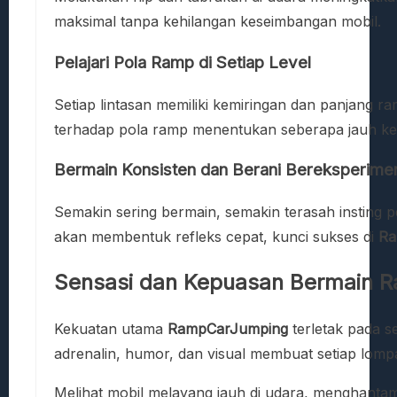
maksimal tanpa kehilangan keseimbangan mobil.
Pelajari Pola Ramp di Setiap Level
Setiap lintasan memiliki kemiringan dan panjang 
terhadap pola ramp menentukan seberapa jauh k
Bermain Konsisten dan Berani Bereksperime
Semakin sering bermain, semakin terasah insting
akan membentuk refleks cepat, kunci sukses di
Ra
Sensasi dan Kepuasan Bermain 
Kekuatan utama
RampCarJumping
terletak pada s
adrenalin, humor, dan visual membuat setiap lom
Melihat mobil melayang jauh di udara, menghanta