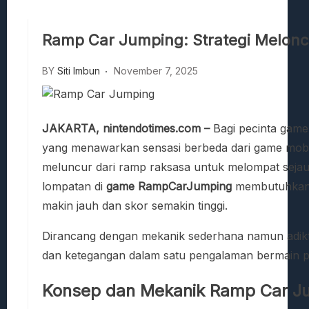
Viscerafest: Panduan Combat Boomer S
Hedon Bloodrite: Tips Combat Dan Pand
Ramp Car Jumping: Strategi Melonc
Beasts Of Bermuda: Panduan Bermain Se
Stranded Alien Dawn: Cara Membangun K
BY
Siti Imbun
November 7, 2025
Desolate: Tips Bertahan Dan Strategi Co
JAKARTA, nintendotimes.com –
Bagi pecinta game
yang menawarkan sensasi berbeda dari game mob
meluncur dari ramp raksasa untuk melompat seja
lompatan di
game RampCarJumping
membutuhkan st
makin jauh dan skor semakin tinggi.
Dirancang dengan mekanik sederhana namun adikt
dan ketegangan dalam satu pengalaman bermain p
Konsep dan Mekanik Ramp Car J