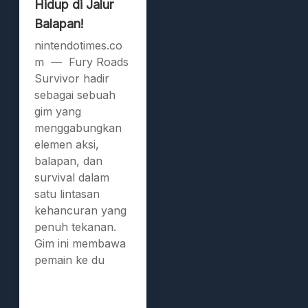
Hidup di Jalur
Balapan!
nintendotimes.co
m — Fury Roads
Survivor hadir
sebagai sebuah
gim yang
menggabungkan
elemen aksi,
balapan, dan
survival dalam
satu lintasan
kehancuran yang
penuh tekanan.
Gim ini membawa
pemain ke du