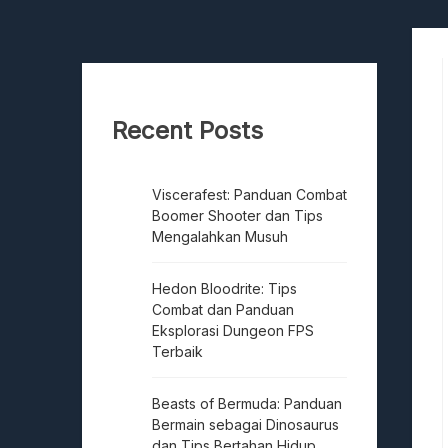
Stranded Alien Dawn: Car
Desolate: Tips Bertahan Da
Viscerafest: Panduan Co
Hedon Bloodrite: Tips Co
Beasts Of Bermuda: Pandu
Recent Posts
Stranded Alien Dawn: Car
Desolate: Tips Bertahan Da
Viscerafest: Panduan Combat
Boomer Shooter dan Tips
Mengalahkan Musuh
Hedon Bloodrite: Tips
Combat dan Panduan
Eksplorasi Dungeon FPS
Terbaik
Beasts of Bermuda: Panduan
Bermain sebagai Dinosaurus
dan Tips Bertahan Hidup