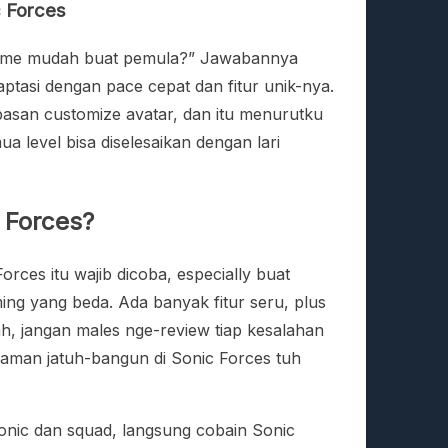
 Forces
 game mudah buat pemula?” Jawabannya
daptasi dengan pace cepat dan fitur unik-nya.
ebasan customize avatar, dan itu menurutku
a level bisa diselesaikan dengan lari
 Forces?
orces itu wajib dicoba, especially buat
g yang beda. Ada banyak fitur seru, plus
ah, jangan males nge-review tiap kesalahan
galaman jatuh-bangun di Sonic Forces tuh
nic dan squad, langsung cobain Sonic