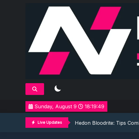
Skip
to
content
Blog Terlengkap Seputar Dunia Game
Nintendotimes
Desolate: Tips Bertahan Da
Sunday, August 9
18:19:50
Viscerafest: Panduan Co
Hedon Bloodrite: Tips Co
Live Updates
Beasts Of Bermuda: Pandu