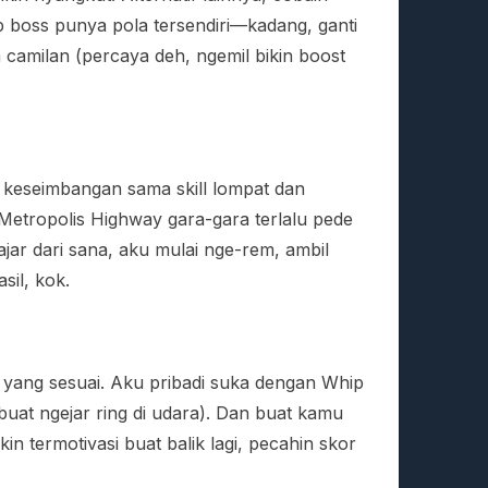
ap boss punya pola tersendiri—kadang, ganti
 camilan (percaya deh, ngemil bikin boost
a keseimbangan sama skill lompat dan
 Metropolis Highway gara-gara terlalu pede
jar dari sana, aku mulai nge-rem, ambil
sil, kok.
on yang sesuai. Aku pribadi suka dengan Whip
buat ngejar ring di udara). Dan buat kamu
akin termotivasi buat balik lagi, pecahin skor