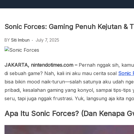
a Membangun Koloni Dan Bertahan Dari Serangan Alien
n Strategi Combat Di Dunia Pasca Apokalipsis
mbat Boomer Shooter Dan Tips Mengalahkan Musuh
Sonic Forces: Gaming Penuh Kejutan & Ti
mbat Dan Panduan Eksplorasi Dungeon FPS Terbaik
an Bermain Sebagai Dinosaurus Dan Tips Bertahan Hidup
BY
Siti Imbun
July 7, 2025
a Membangun Koloni Dan Bertahan Dari Serangan Alien
n Strategi Combat Di Dunia Pasca Apokalipsis
JAKARTA, nintendotimes.com –
Pernah nggak sih, kamu
di sebuah game? Nah, kali ini aku mau cerita soal
Sonic 
bisa bikin mood naik-turun—salah satunya aku udah nge
pribadi, kesalahan gaming yang konyol, sampai tips-tips
seru, tapi juga nggak frustrasi. Yuk, langsung aja kita ng
Apa Itu Sonic Forces? (Dan Kenapa Gw