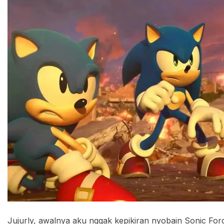
Jujurly, awalnya aku nggak kepikiran nyobain Sonic Forc