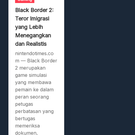
Black Border 2:
Teror Imigrasi
yang Lebih
Menegangkan
dan Realistis
nintendotimes.co
m — Black Border
2 merupakan
game simulasi
yang membawa
pemain ke dalam
peran seorang
petugas
perbatasan yang
bertugas
memeriksa
dokumen,