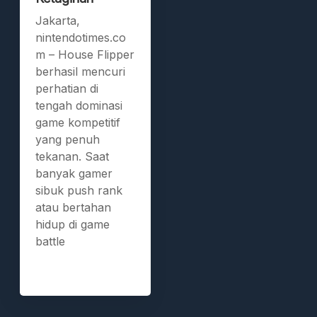
Jakarta,
nintendotimes.co
m – House Flipper
berhasil mencuri
perhatian di
tengah dominasi
game kompetitif
yang penuh
tekanan. Saat
banyak gamer
sibuk push rank
atau bertahan
hidup di game
battle