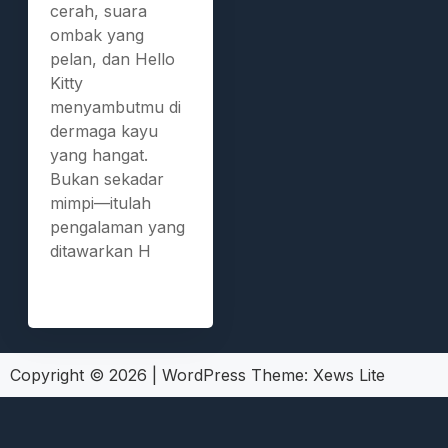
cerah, suara
ombak yang
pelan, dan Hello
Kitty
menyambutmu di
dermaga kayu
yang hangat.
Bukan sekadar
mimpi—itulah
pengalaman yang
ditawarkan H
Copyright © 2026
|
WordPress Theme:
Xews Lite