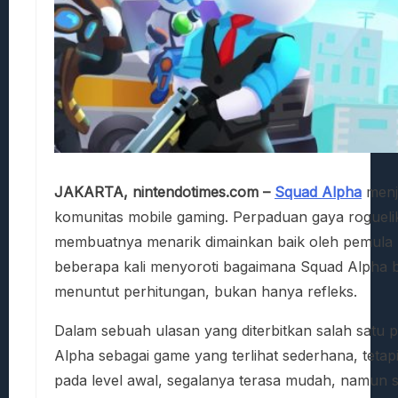
JAKARTA, nintendotimes.com –
Squad Alpha
menja
komunitas mobile gaming. Perpaduan gaya roguelike
membuatnya menarik dimainkan baik oleh pemula
beberapa kali menyoroti bagaimana Squad Alpha b
menuntut perhitungan, bukan hanya refleks.
Dalam sebuah ulasan yang diterbitkan salah satu
Alpha sebagai game yang terlihat sederhana, tet
pada level awal, segalanya terasa mudah, namun s