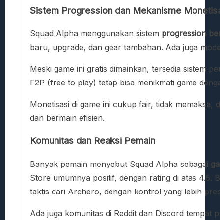
Sistem Progression dan Mekanisme Monetis
Squad Alpha menggunakan sistem
progression ber
baru, upgrade, dan gear tambahan. Ada juga mode
Meski game ini gratis dimainkan, tersedia sistem
F2P (free to play) tetap bisa menikmati game den
Monetisasi di game ini cukup fair, tidak memaksa
dan bermain efisien.
Komunitas dan Reaksi Pemain
Banyak pemain menyebut Squad Alpha sebagai
ga
Store umumnya positif, dengan rating di atas 4.5
taktis dari Archero, dengan kontrol yang lebih presi
Ada juga komunitas di Reddit dan Discord tempat pem