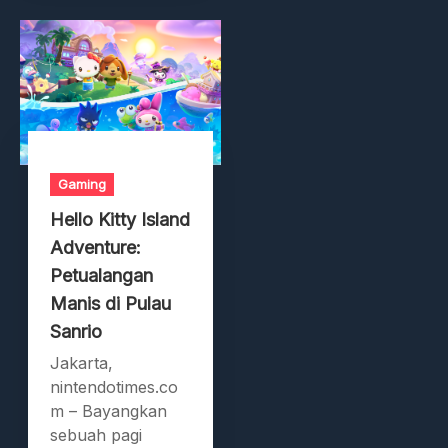
Gaming
Hello Kitty Island
Adventure:
Petualangan
Manis di Pulau
Sanrio
Jakarta,
nintendotimes.co
m – Bayangkan
sebuah pagi