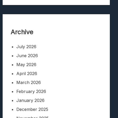
Archive
July 2026
June 2026
May 2026
April 2026
March 2026
February 2026
January 2026
December 2025