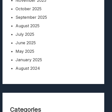
November 2025
October 2025
September 2025
August 2025
July 2025
June 2025
May 2025
January 2025
August 2024
Categories