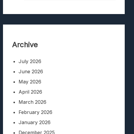
Archive
July 2026
June 2026
May 2026
April 2026
March 2026
February 2026
January 2026
December 2025