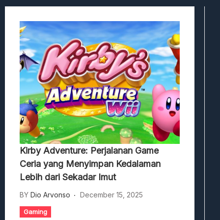
Viscerafest: Panduan Combat Boomer S
Hedon Bloodrite: Tips Combat Dan Pand
Beasts Of Bermuda: Panduan Bermain Se
Stranded Alien Dawn: Cara Membangun K
Desolate: Tips Bertahan Dan Strategi Co
Kirby Adventure: Perjalanan Game
Ceria yang Menyimpan Kedalaman
Lebih dari Sekadar Imut
BY
Dio Arvonso
December 15, 2025
Gaming