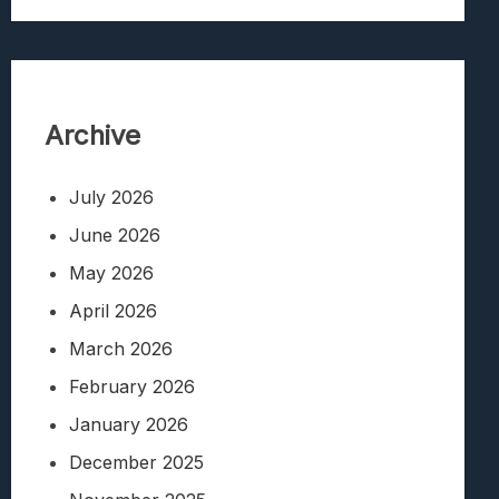
Archive
July 2026
June 2026
May 2026
April 2026
March 2026
February 2026
January 2026
December 2025