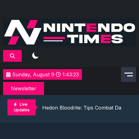
Skip
to
content
Blog Terlengkap Seputar Dunia Game
Nintendotimes
Sunday, August 9
1:43:23
Newsletter
Desolate: Tips Bertahan Dan Strategi Co
Viscerafest: Panduan Combat Boomer S
Live
Hedon Bloodrite: Tips Combat Dan Pand
Updates
Beasts Of Bermuda: Panduan Bermain Se
Stranded Alien Dawn: Cara Membangun K
Desolate: Tips Bertahan Dan Strategi Co