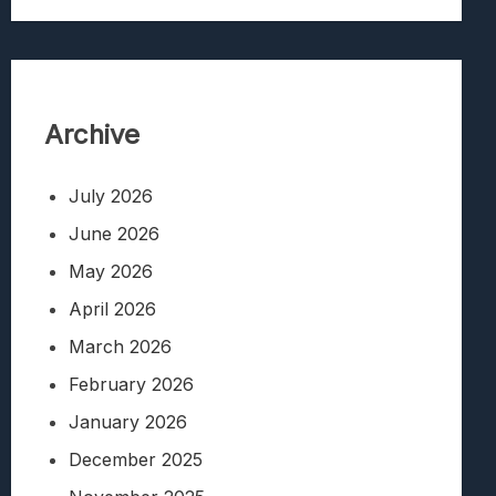
Archive
July 2026
June 2026
May 2026
April 2026
March 2026
February 2026
January 2026
December 2025