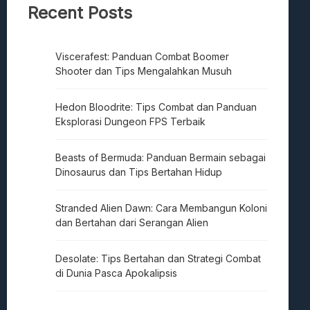
Recent Posts
Viscerafest: Panduan Combat Boomer
Shooter dan Tips Mengalahkan Musuh
Hedon Bloodrite: Tips Combat dan Panduan
Eksplorasi Dungeon FPS Terbaik
Beasts of Bermuda: Panduan Bermain sebagai
Dinosaurus dan Tips Bertahan Hidup
Stranded Alien Dawn: Cara Membangun Koloni
dan Bertahan dari Serangan Alien
Desolate: Tips Bertahan dan Strategi Combat
di Dunia Pasca Apokalipsis