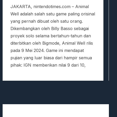
JAKARTA, nintendotimes.com – Animal
Well adalah salah satu game paling orisinal
yang pernah dibuat oleh satu orang.
Dikembangkan oleh Billy Basso sebagai
proyek solo selama bertahun-tahun dan
diterbitkan oleh Bigmode, Animal Well rilis
pada 9 Mei 2024. Game ini mendapat
pujian yang luar biasa dari hampir semua
pihak: IGN memberikan nilai 9 dari 10,