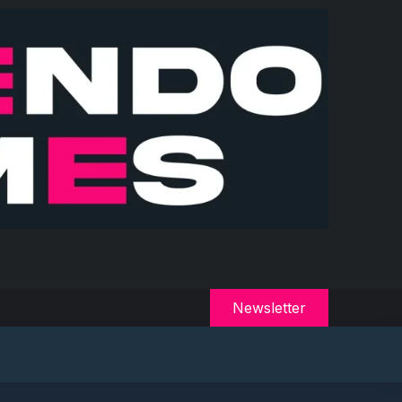
Newsletter