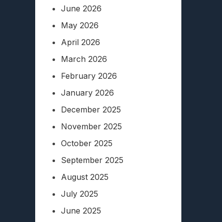
June 2026
May 2026
April 2026
March 2026
February 2026
January 2026
December 2025
November 2025
October 2025
September 2025
August 2025
July 2025
June 2025