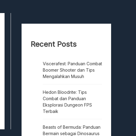
Recent Posts
Viscerafest: Panduan Combat
Boomer Shooter dan Tips
Mengalahkan Musuh
Hedon Bloodrite: Tips
Combat dan Panduan
Eksplorasi Dungeon FPS
Terbaik
Beasts of Bermuda: Panduan
Bermain sebagai Dinosaurus