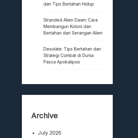
dan Tips Bertahan Hidup
Stranded Alien Dawn: Cara
Membangun Koloni dan
Bertahan dari Serangan Alien
Desolate: Tips Bertahan dan
Strategi Combat di Dunia
Pasca Apokalipsis
Archive
July 2026