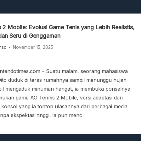
a Membangun Koloni Dan Bertahan Dari Serangan Alien
n Strategi Combat Di Dunia Pasca Apokalipsis
mbat Boomer Shooter Dan Tips Mengalahkan Musuh
 2 Mobile: Evolusi Game Tenis yang Lebih Realistis,
mbat Dan Panduan Eksplorasi Dungeon FPS Terbaik
dan Seru di Genggaman
an Bermain Sebagai Dinosaurus Dan Tips Bertahan Hidup
a Membangun Koloni Dan Bertahan Dari Serangan Alien
nso
November 15, 2025
n Strategi Combat Di Dunia Pasca Apokalipsis
nintendotimes.com – Suatu malam, seorang mahasiswa
ito duduk di teras rumahnya sambil menunggu hujan
bil mengaduk minuman hangat, ia membuka ponselnya
kan game AO Tennis 2 Mobile, versi adaptasi dari
 konsol yang ia tonton ulasannya dari berbagai media
npa ekspektasi tinggi, ia pun menc