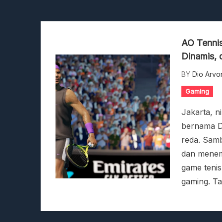
Stranded Alien Dawn: Car
Desolate: Tips Bertahan Da
Viscerafest: Panduan Co
AO Tennis
Hedon Bloodrite: Tips Co
Dinamis, 
Beasts Of Bermuda: Pandu
Stranded Alien Dawn: Car
BY
Dio Arvo
Desolate: Tips Bertahan Da
Gaming
Jakarta, 
bernama D
reda. Sam
dan menemu
game tenis
gaming. Ta