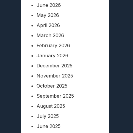
June 2026
May 2026
April 2026
March 2026
February 2026
January 2026
December 2025
November 2025
October 2025
September 2025
August 2025
July 2025
June 2025