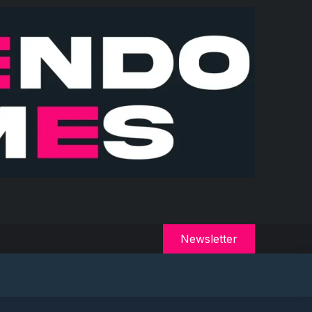
Newsletter