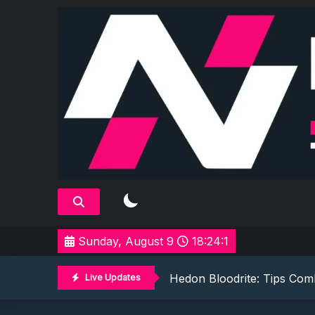
Skip
to
content
Blog Terlengkap Seputar Dunia Game
Nintendotimes
Desolate: Tips Bertahan Da
Sunday, August 9
18:24:1
Viscerafest: Panduan Co
Hedon Bloodrite: Tips Co
Live Updates
Beasts Of Bermuda: Pandu