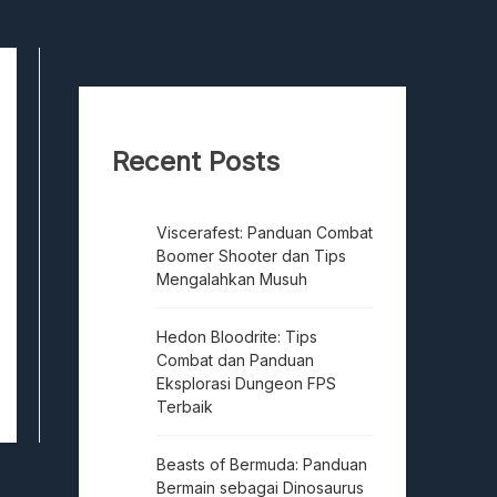
Recent Posts
Viscerafest: Panduan Combat
Boomer Shooter dan Tips
Mengalahkan Musuh
Hedon Bloodrite: Tips
Combat dan Panduan
Eksplorasi Dungeon FPS
Terbaik
Beasts of Bermuda: Panduan
Bermain sebagai Dinosaurus