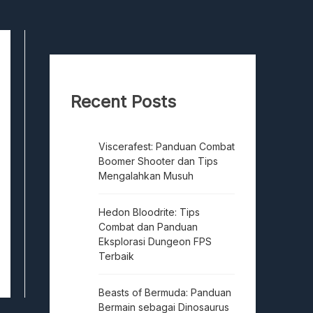
Recent Posts
Viscerafest: Panduan Combat
Boomer Shooter dan Tips
Mengalahkan Musuh
Hedon Bloodrite: Tips
Combat dan Panduan
Eksplorasi Dungeon FPS
Terbaik
Beasts of Bermuda: Panduan
Bermain sebagai Dinosaurus