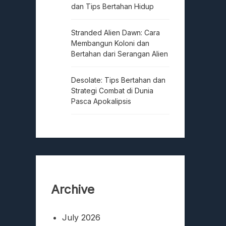
dan Tips Bertahan Hidup
Stranded Alien Dawn: Cara
Membangun Koloni dan
Bertahan dari Serangan Alien
Desolate: Tips Bertahan dan
Strategi Combat di Dunia
Pasca Apokalipsis
Archive
July 2026