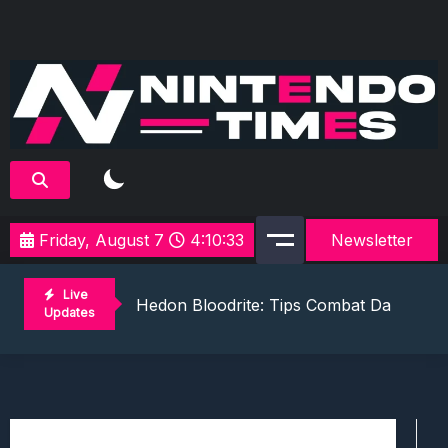
Skip
to
content
Blog Terlengkap Seputar Dunia Game
Nintendotimes
Friday, August 7
4:10:33
Newsletter
Desolate: Tips Bertahan Dan Strategi Co
Viscerafest: Panduan Combat Boomer S
Live
Hedon Bloodrite: Tips Combat Dan Pand
Updates
Beasts Of Bermuda: Panduan Bermain Se
Stranded Alien Dawn: Cara Membangun K
Desolate: Tips Bertahan Dan Strategi Co
Viscerafest: Panduan Combat Boomer S
Hedon Bloodrite: Tips Combat Dan Pand