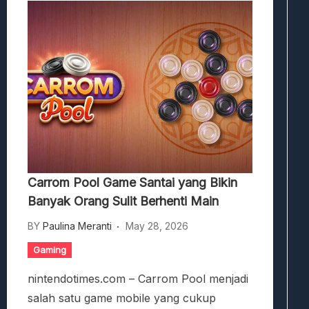
Beasts Of Bermuda: Panduan Bermain Se
Stranded Alien Dawn: Cara Membangun K
Desolate: Tips Bertahan Dan Strategi Co
Carrom Pool Game Santai yang Bikin
Banyak Orang Sulit Berhenti Main
BY
Paulina Meranti
May 28, 2026
Gaming
nintendotimes.com – Carrom Pool menjadi
salah satu game mobile yang cukup