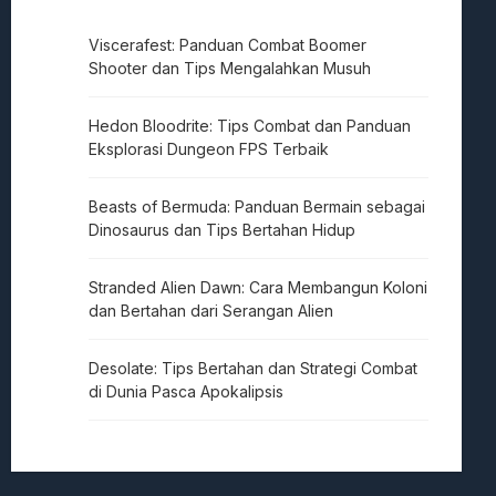
Viscerafest: Panduan Combat Boomer
Shooter dan Tips Mengalahkan Musuh
Hedon Bloodrite: Tips Combat dan Panduan
Eksplorasi Dungeon FPS Terbaik
Beasts of Bermuda: Panduan Bermain sebagai
Dinosaurus dan Tips Bertahan Hidup
Stranded Alien Dawn: Cara Membangun Koloni
dan Bertahan dari Serangan Alien
Desolate: Tips Bertahan dan Strategi Combat
di Dunia Pasca Apokalipsis