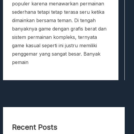
populer karena menawarkan permainan
sederhana tetapi tetap terasa seru ketika
dimainkan bersama teman. Di tengah
banyaknya game dengan grafis berat dan
sistem permainan kompleks, ternyata
game kasual seperti ini justru memiliki
penggemar yang sangat besar. Banyak
pemain
Recent Posts