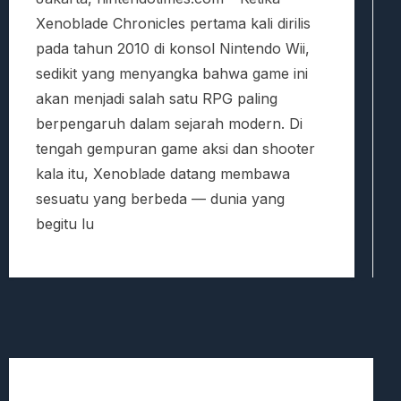
Xenoblade Chronicles pertama kali dirilis
pada tahun 2010 di konsol Nintendo Wii,
sedikit yang menyangka bahwa game ini
akan menjadi salah satu RPG paling
berpengaruh dalam sejarah modern. Di
tengah gempuran game aksi dan shooter
kala itu, Xenoblade datang membawa
sesuatu yang berbeda — dunia yang
begitu lu