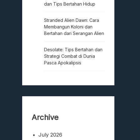
dan Tips Bertahan Hidup
Stranded Alien Dawn: Cara
Membangun Koloni dan
Bertahan dari Serangan Alien
Desolate: Tips Bertahan dan
Strategi Combat di Dunia
Pasca Apokalipsis
Archive
July 2026