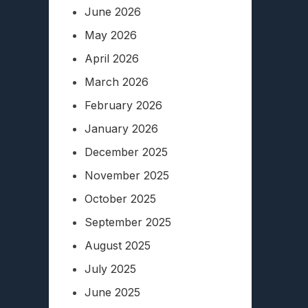
June 2026
May 2026
April 2026
March 2026
February 2026
January 2026
December 2025
November 2025
October 2025
September 2025
August 2025
July 2025
June 2025