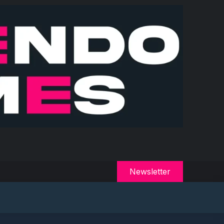
Newsletter