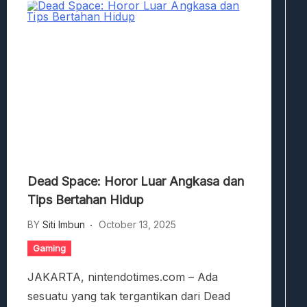
Beasts Of Bermuda: Panduan Bermain Se
Stranded Alien Dawn: Cara Membangun K
Desolate: Tips Bertahan Dan Strategi Co
Dead Space: Horor Luar Angkasa dan
Tips Bertahan Hidup
BY
Siti Imbun
October 13, 2025
Gaming
JAKARTA, nintendotimes.com – Ada
sesuatu yang tak tergantikan dari Dead