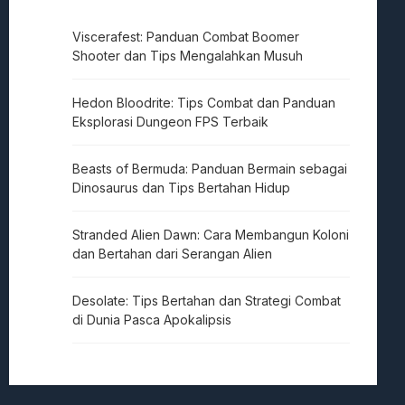
Viscerafest: Panduan Combat Boomer
Shooter dan Tips Mengalahkan Musuh
Hedon Bloodrite: Tips Combat dan Panduan
Eksplorasi Dungeon FPS Terbaik
Beasts of Bermuda: Panduan Bermain sebagai
Dinosaurus dan Tips Bertahan Hidup
Stranded Alien Dawn: Cara Membangun Koloni
dan Bertahan dari Serangan Alien
Desolate: Tips Bertahan dan Strategi Combat
di Dunia Pasca Apokalipsis