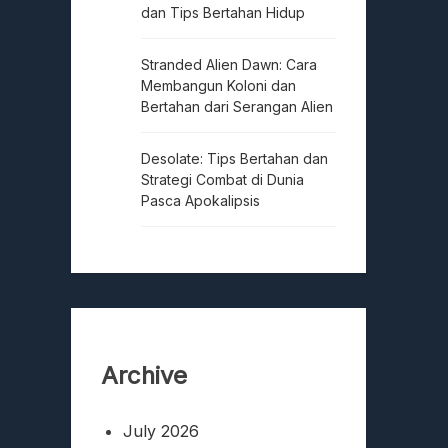
dan Tips Bertahan Hidup
Stranded Alien Dawn: Cara
Membangun Koloni dan
Bertahan dari Serangan Alien
Desolate: Tips Bertahan dan
Strategi Combat di Dunia
Pasca Apokalipsis
Archive
July 2026