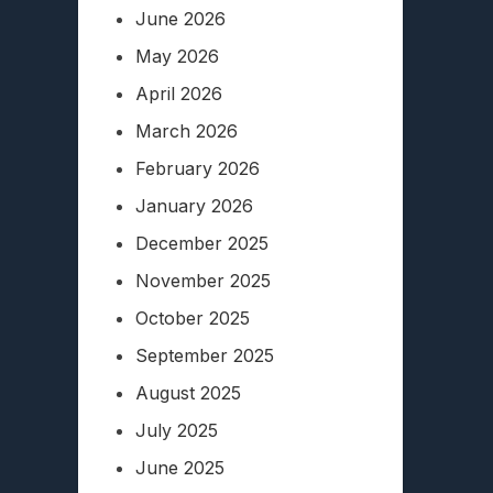
June 2026
May 2026
April 2026
March 2026
February 2026
January 2026
December 2025
November 2025
October 2025
September 2025
August 2025
July 2025
June 2025