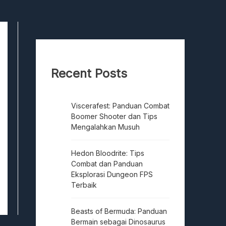
Recent Posts
Viscerafest: Panduan Combat
Boomer Shooter dan Tips
Mengalahkan Musuh
Hedon Bloodrite: Tips
Combat dan Panduan
Eksplorasi Dungeon FPS
Terbaik
Beasts of Bermuda: Panduan
Bermain sebagai Dinosaurus