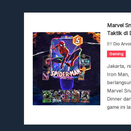
Stranded Alien Dawn: Car
Desolate: Tips Bertahan Da
Viscerafest: Panduan Co
Marvel Sn
Hedon Bloodrite: Tips Co
Taktik di
Beasts Of Bermuda: Pandu
Stranded Alien Dawn: Car
BY
Dio Arvo
Desolate: Tips Bertahan Da
Gaming
Jakarta, n
Iron Man, 
berlangsun
Marvel Sna
Dinner dan
game ini l