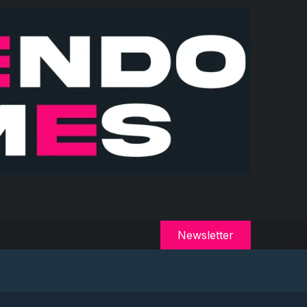
Newsletter