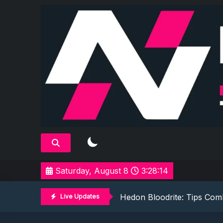
Skip
to
content
Blog Terlengkap Seputar Dunia Game
Nintendotimes
Desolate: Tips Bertahan Da
Saturday, August 8
3:28:14
Viscerafest: Panduan Co
Hedon Bloodrite: Tips Co
Live Updates
Beasts Of Bermuda: Pandu