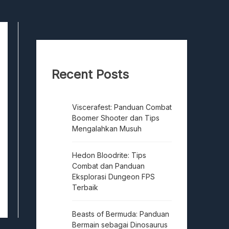
Recent Posts
Viscerafest: Panduan Combat
Boomer Shooter dan Tips
Mengalahkan Musuh
Hedon Bloodrite: Tips
Combat dan Panduan
Eksplorasi Dungeon FPS
Terbaik
Beasts of Bermuda: Panduan
Bermain sebagai Dinosaurus