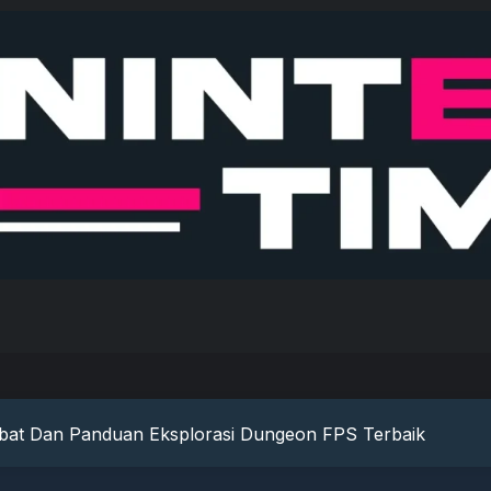
n Strategi Combat Di Dunia Pasca Apokalipsis
mbat Boomer Shooter Dan Tips Mengalahkan Musuh
mbat Dan Panduan Eksplorasi Dungeon FPS Terbaik
an Bermain Sebagai Dinosaurus Dan Tips Bertahan Hidup