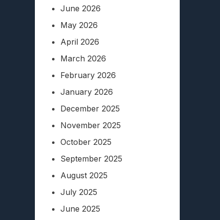
June 2026
May 2026
April 2026
March 2026
February 2026
January 2026
December 2025
November 2025
October 2025
September 2025
August 2025
July 2025
June 2025