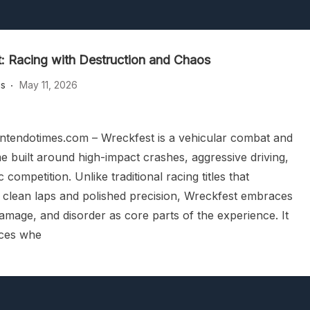
a Membangun Koloni Dan Bertahan Dari Serangan Alien
n Strategi Combat Di Dunia Pasca Apokalipsis
mbat Boomer Shooter Dan Tips Mengalahkan Musuh
: Racing with Destruction and Chaos
mbat Dan Panduan Eksplorasi Dungeon FPS Terbaik
an Bermain Sebagai Dinosaurus Dan Tips Bertahan Hidup
is
May 11, 2026
a Membangun Koloni Dan Bertahan Dari Serangan Alien
n Strategi Combat Di Dunia Pasca Apokalipsis
intendotimes.com – Wreckfest is a vehicular combat and
e built around high-impact crashes, aggressive driving,
 competition. Unlike traditional racing titles that
clean laps and polished precision, Wreckfest embraces
damage, and disorder as core parts of the experience. It
aces whe