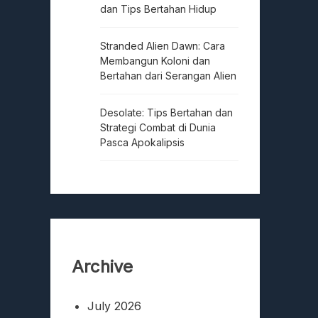
dan Tips Bertahan Hidup
Stranded Alien Dawn: Cara
Membangun Koloni dan
Bertahan dari Serangan Alien
Desolate: Tips Bertahan dan
Strategi Combat di Dunia
Pasca Apokalipsis
Archive
July 2026