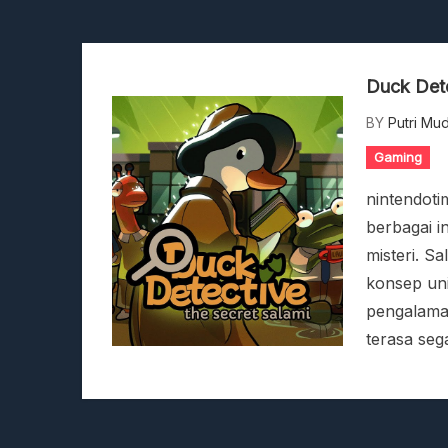
Stranded Alien Dawn: Car
Desolate: Tips Bertahan Da
Viscerafest: Panduan Co
Duck Dete
Hedon Bloodrite: Tips Co
Beasts Of Bermuda: Pandu
BY
Putri Mu
Stranded Alien Dawn: Car
Gaming
Desolate: Tips Bertahan Da
nintendot
berbagai i
misteri. S
konsep uni
pengalama
terasa seg