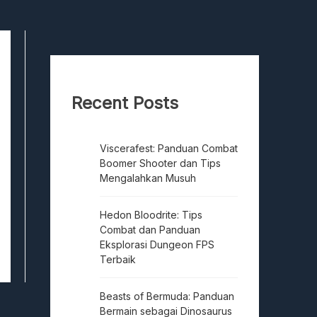
Recent Posts
Viscerafest: Panduan Combat
Boomer Shooter dan Tips
Mengalahkan Musuh
Hedon Bloodrite: Tips
Combat dan Panduan
Eksplorasi Dungeon FPS
Terbaik
Beasts of Bermuda: Panduan
Bermain sebagai Dinosaurus