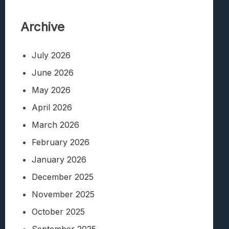
Archive
July 2026
June 2026
May 2026
April 2026
March 2026
February 2026
January 2026
December 2025
November 2025
October 2025