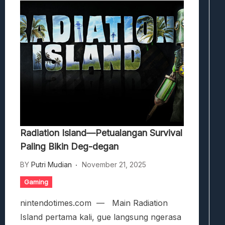
Beasts Of Bermuda: Panduan Bermain Se
Stranded Alien Dawn: Cara Membangun K
Desolate: Tips Bertahan Dan Strategi Co
Radiation Island—Petualangan Survival
Paling Bikin Deg-degan
BY
Putri Mudian
November 21, 2025
Gaming
nintendotimes.com — Main Radiation
Island pertama kali, gue langsung ngerasa