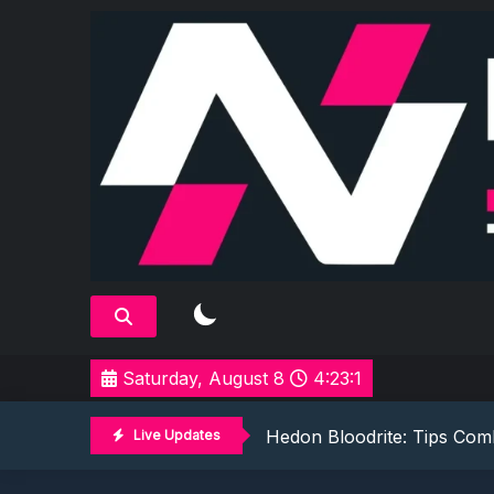
Skip
to
content
Blog Terlengkap Seputar Dunia Game
Nintendotimes
Desolate: Tips Bertahan Da
Saturday, August 8
4:23:1
Viscerafest: Panduan Co
Hedon Bloodrite: Tips Co
Live Updates
Beasts Of Bermuda: Pandu