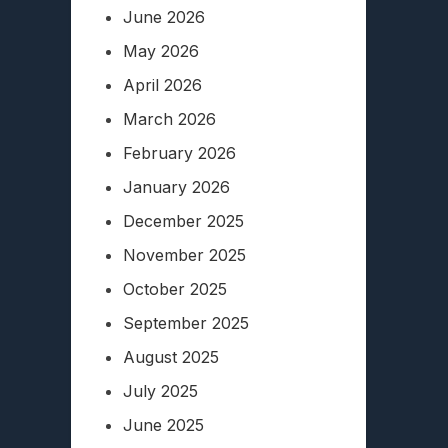
June 2026
May 2026
April 2026
March 2026
February 2026
January 2026
December 2025
November 2025
October 2025
September 2025
August 2025
July 2025
June 2025