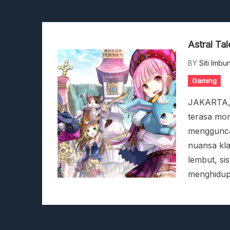
Stranded Alien Dawn: Car
Desolate: Tips Bertahan Da
Viscerafest: Panduan Co
Astral T
Hedon Bloodrite: Tips Co
Beasts Of Bermuda: Pandu
BY
Siti Imbu
Stranded Alien Dawn: Car
Gaming
Desolate: Tips Bertahan Da
JAKARTA, 
terasa mon
menggunca
nuansa kl
lembut, si
menghidupk