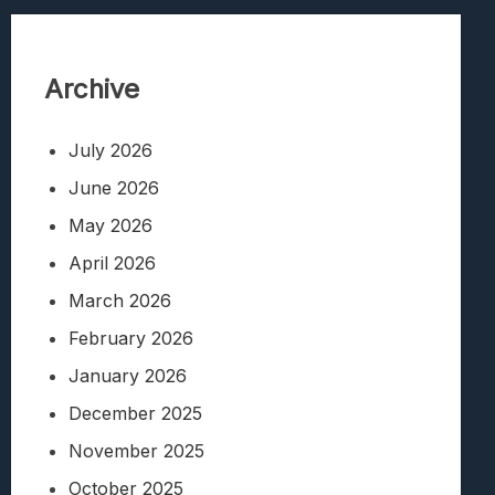
Archive
July 2026
June 2026
May 2026
April 2026
March 2026
February 2026
January 2026
December 2025
November 2025
October 2025