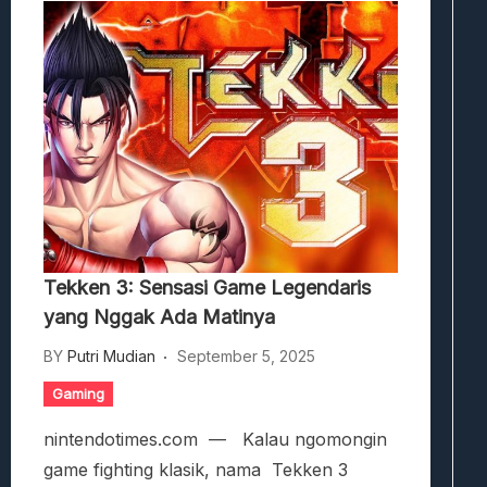
Beasts Of Bermuda: Panduan Bermain Se
Stranded Alien Dawn: Cara Membangun K
Desolate: Tips Bertahan Dan Strategi Co
Tekken 3: Sensasi Game Legendaris
yang Nggak Ada Matinya
BY
Putri Mudian
September 5, 2025
Gaming
nintendotimes.com — Kalau ngomongin
game fighting klasik, nama Tekken 3