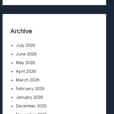
Archive
July 2026
June 2026
May 2026
April 2026
March 2026
February 2026
January 2026
December 2025