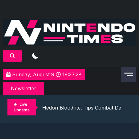
Skip
to
content
Blog Terlengkap Seputar Dunia Game
Nintendotimes
Sunday, August 9
19:37:28
Newsletter
Desolate: Tips Bertahan Dan Strategi Co
Viscerafest: Panduan Combat Boomer S
Live
Hedon Bloodrite: Tips Combat Dan Pand
Updates
Beasts Of Bermuda: Panduan Bermain Se
Stranded Alien Dawn: Cara Membangun K
Desolate: Tips Bertahan Dan Strategi Co