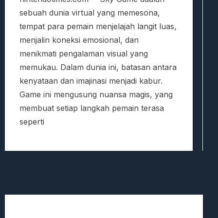
sebuah dunia virtual yang memesona,
tempat para pemain menjelajah langit luas,
menjalin koneksi emosional, dan
menikmati pengalaman visual yang
memukau. Dalam dunia ini, batasan antara
kenyataan dan imajinasi menjadi kabur.
Game ini mengusung nuansa magis, yang
membuat setiap langkah pemain terasa
seperti