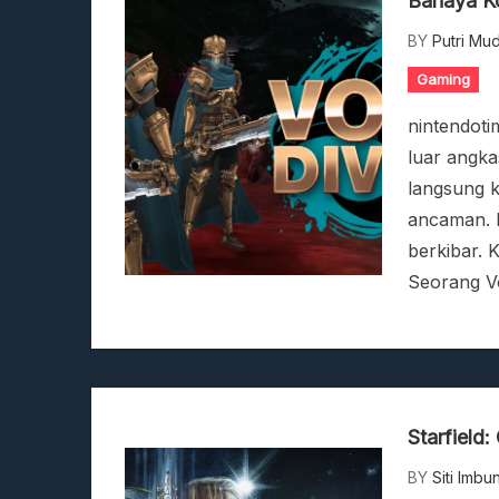
Bahaya K
BY
Putri Mu
Gaming
nintendot
luar angka
langsung k
ancaman. 
berkibar.
Seorang Vo
Starfield
BY
Siti Imbu