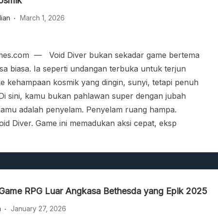
osmik
dian
March 1, 2026
imes.com — Void Diver bukan sekadar game bertema
sa biasa. Ia seperti undangan terbuka untuk terjun
e kehampaan kosmik yang dingin, sunyi, tetapi penuh
Di sini, kamu bukan pahlawan super dengan jubah
 Kamu adalah penyelam. Penyelam ruang hampa.
id Diver. Game ini memadukan aksi cepat, eksp
: Game RPG Luar Angkasa Bethesda yang Epik 2025
n
January 27, 2026