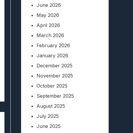
June 2026
May 2026
April 2026
March 2026
February 2026
January 2026
December 2025
November 2025
October 2025
September 2025
August 2025
July 2025
June 2025