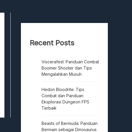
Recent Posts
Viscerafest: Panduan Combat
Boomer Shooter dan Tips
Mengalahkan Musuh
Hedon Bloodrite: Tips
Combat dan Panduan
Eksplorasi Dungeon FPS
Terbaik
Beasts of Bermuda: Panduan
Bermain sebagai Dinosaurus