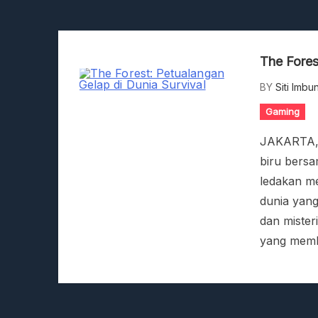
Stranded Alien Dawn: Car
Desolate: Tips Bertahan Da
Viscerafest: Panduan Co
The Fores
Hedon Bloodrite: Tips Co
Beasts Of Bermuda: Pandu
BY
Siti Imbu
Stranded Alien Dawn: Car
Gaming
Desolate: Tips Bertahan Da
JAKARTA, n
biru bers
ledakan me
dunia yang
dan mister
yang memb