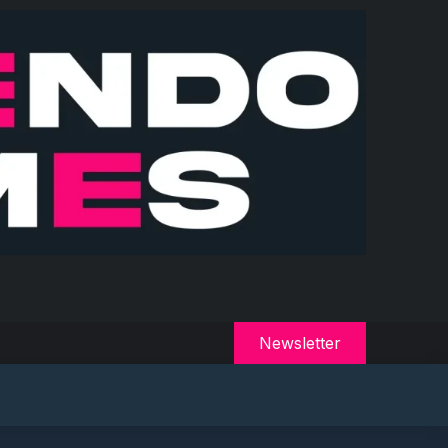
Newsletter