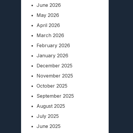
June 2026
May 2026
April 2026
March 2026
February 2026
January 2026
December 2025
November 2025
October 2025
September 2025
August 2025
July 2025
June 2025