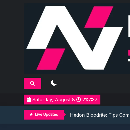
Skip
to
content
Blog Terlengkap Seputar Dunia Game
Nintendotimes
Desolate: Tips Bertahan Da
Saturday, August 8
21:7:37
Viscerafest: Panduan Co
Hedon Bloodrite: Tips Co
Live Updates
Beasts Of Bermuda: Pandu