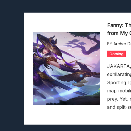
Stranded Alien Dawn: Car
Desolate: Tips Bertahan Da
Viscerafest: Panduan Co
Fanny: Th
Hedon Bloodrite: Tips Co
from My 
Beasts Of Bermuda: Pandu
Stranded Alien Dawn: Car
BY
Archer D
Desolate: Tips Bertahan Da
Gaming
JAKARTA, 
exhilarati
Sporting l
map mobilit
prey. Yet,
and split-