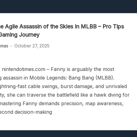
a Membangun Koloni Dan Bertahan Dari Serangan Alien
n Strategi Combat Di Dunia Pasca Apokalipsis
mbat Boomer Shooter Dan Tips Mengalahkan Musuh
e Agile Assassin of the Skies In MLBB – Pro Tips
mbat Dan Panduan Eksplorasi Dungeon FPS Terbaik
Gaming Journey
an Bermain Sebagai Dinosaurus Dan Tips Bertahan Hidup
a Membangun Koloni Dan Bertahan Dari Serangan Alien
imas
October 27, 2025
n Strategi Combat Di Dunia Pasca Apokalipsis
nintendotimes.com – Fanny is arguably the most
ng assassin in Mobile Legends: Bang Bang (MLBB).
ightning-fast cable swings, burst damage, and unrivaled
y, she can traverse the battlefield like a hawk diving for
 mastering Fanny demands precision, map awareness,
second decision-making