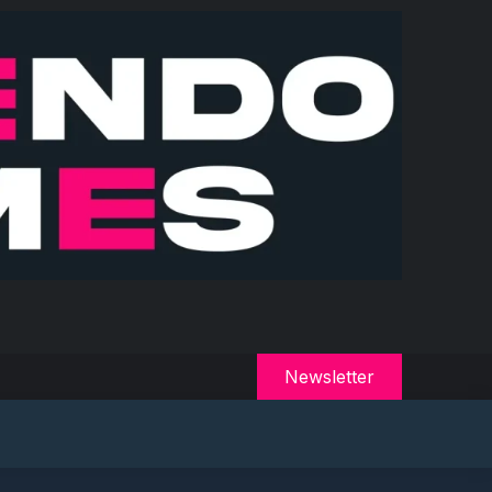
Newsletter