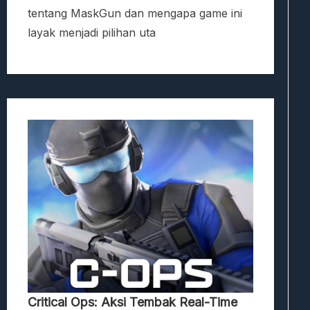
tentang MaskGun dan mengapa game ini
layak menjadi pilihan uta
Critical Ops: Aksi Tembak Real-Time