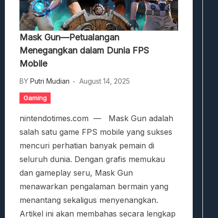
Mask Gun—Petualangan
Menegangkan dalam Dunia FPS
Mobile
BY
Putri Mudian
August 14, 2025
Gaming
nintendotimes.com — Mask Gun adalah
salah satu game FPS mobile yang sukses
mencuri perhatian banyak pemain di
seluruh dunia. Dengan grafis memukau
dan gameplay seru, Mask Gun
menawarkan pengalaman bermain yang
menantang sekaligus menyenangkan.
Artikel ini akan membahas secara lengkap