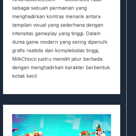
sebagai sebuah permainan yang
menghadirkan kontras menarik antara
tampilan visual yang sederhana dengan
intensitas gameplay yang tinggi. Dalam
dunia game modern yang sering dipenuhi
grafis realistis dan kompleksitas tinggi,
MilkChoco justru memilih jalur berbeda
dengan menghadirkan karakter berbentuk
kotak kecil