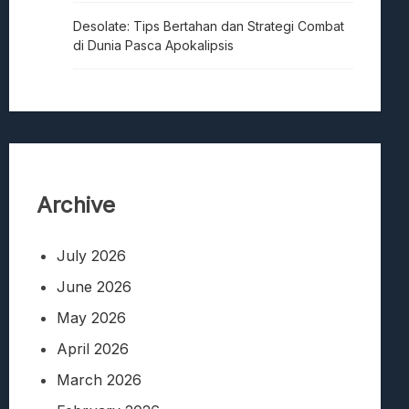
Desolate: Tips Bertahan dan Strategi Combat
di Dunia Pasca Apokalipsis
Archive
July 2026
June 2026
May 2026
April 2026
March 2026