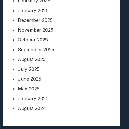
February 2026
January 2026
December 2025
November 2025
October 2025
September 2025
August 2025
July 2025
June 2025
May 2025
January 2025
August 2024