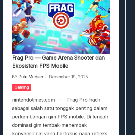
Frag Pro — Game Arena Shooter dan
Ekosistem FPS Mobile
BY
Putri Mudian
December 19, 2025
Gaming
nintendotimes.com — Frag Pro hadir
sebagai salah satu tonggak penting dalam
perkembangan gim FPS mobile. Di tengah
dominasi gim tembak-menembak
konvensional yang berfokus pada refleks