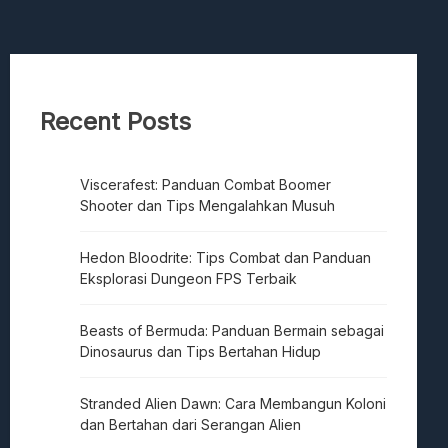
Recent Posts
Viscerafest: Panduan Combat Boomer
Shooter dan Tips Mengalahkan Musuh
Hedon Bloodrite: Tips Combat dan Panduan
Eksplorasi Dungeon FPS Terbaik
Beasts of Bermuda: Panduan Bermain sebagai
Dinosaurus dan Tips Bertahan Hidup
Stranded Alien Dawn: Cara Membangun Koloni
dan Bertahan dari Serangan Alien