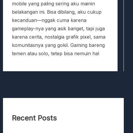
mobile yang paling sering aku mainin
belakangan ini. Bisa dibilang, aku cukup
kecanduan—nggak cuma karena
gameplay-nya yang asik banget, tapi juga
karena cerita, nostalgia grafik pixel, sama
komunitasnya yang gokil. Gaming bareng
temen atau solo, tetep bisa nemuin hal
Recent Posts