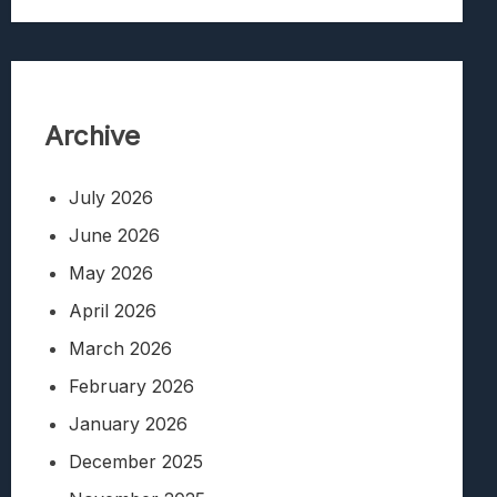
Archive
July 2026
June 2026
May 2026
April 2026
March 2026
February 2026
January 2026
December 2025