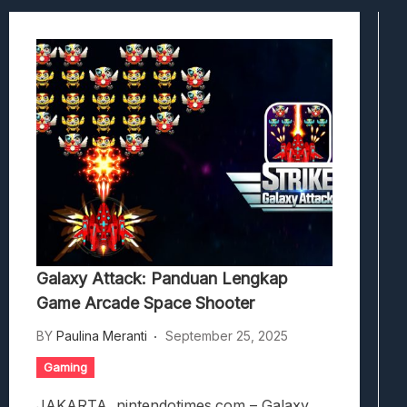
Viscerafest: Panduan Combat Boomer S
Hedon Bloodrite: Tips Combat Dan Pand
Beasts Of Bermuda: Panduan Bermain Se
Stranded Alien Dawn: Cara Membangun K
Desolate: Tips Bertahan Dan Strategi Co
Galaxy Attack: Panduan Lengkap
Game Arcade Space Shooter
BY
Paulina Meranti
September 25, 2025
Gaming
JAKARTA, nintendotimes.com – Galaxy