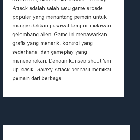
Attack adalah salah satu game arcade
populer yang menantang pemain untuk
mengendalikan pesawat tempur melawan
gelombang alien. Game ini menawarkan
grafis yang menarik, kontrol yang
sederhana, dan gameplay yang
menegangkan. Dengan konsep shoot ‘em
up klasik, Galaxy Attack berhasil memikat
pemain dari berbaga