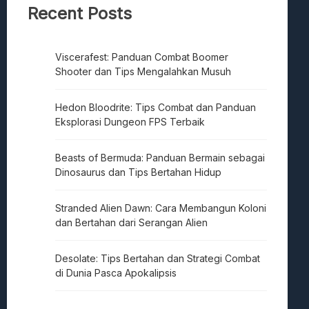
Recent Posts
Viscerafest: Panduan Combat Boomer
Shooter dan Tips Mengalahkan Musuh
Hedon Bloodrite: Tips Combat dan Panduan
Eksplorasi Dungeon FPS Terbaik
Beasts of Bermuda: Panduan Bermain sebagai
Dinosaurus dan Tips Bertahan Hidup
Stranded Alien Dawn: Cara Membangun Koloni
dan Bertahan dari Serangan Alien
Desolate: Tips Bertahan dan Strategi Combat
di Dunia Pasca Apokalipsis