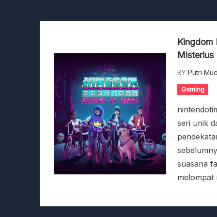
Stranded Alien Dawn: Car
Desolate: Tips Bertahan Da
Viscerafest: Panduan Co
Kingdom E
Hedon Bloodrite: Tips Co
Misterius
Beasts Of Bermuda: Pandu
Stranded Alien Dawn: Car
BY
Putri Mu
Desolate: Tips Bertahan Da
Gaming
nintendoti
seri unik
pendekatan
sebelumnya
suasana fa
melompat 