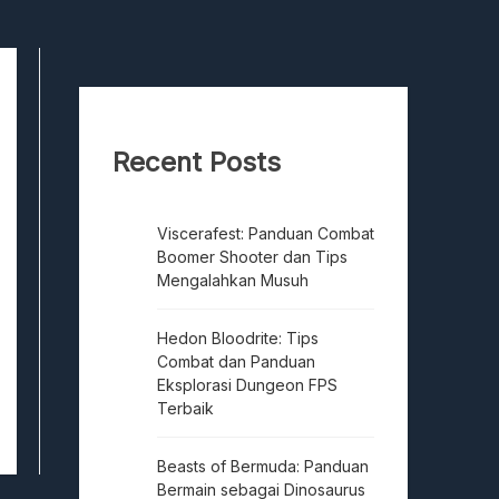
Recent Posts
Viscerafest: Panduan Combat
Boomer Shooter dan Tips
Mengalahkan Musuh
Hedon Bloodrite: Tips
Combat dan Panduan
Eksplorasi Dungeon FPS
Terbaik
Beasts of Bermuda: Panduan
Bermain sebagai Dinosaurus