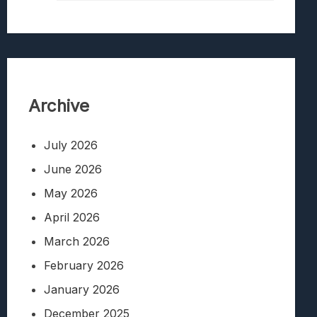
Archive
July 2026
June 2026
May 2026
April 2026
March 2026
February 2026
January 2026
December 2025