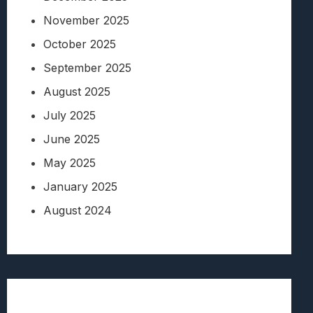
November 2025
October 2025
September 2025
August 2025
July 2025
June 2025
May 2025
January 2025
August 2024