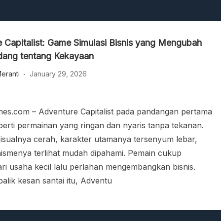
a Membangun Koloni Dan Bertahan Dari Serangan Alien
n Strategi Combat Di Dunia Pasca Apokalipsis
mbat Boomer Shooter Dan Tips Mengalahkan Musuh
 Capitalist: Game Simulasi Bisnis yang Mengubah
mbat Dan Panduan Eksplorasi Dungeon FPS Terbaik
dang tentang Kekayaan
an Bermain Sebagai Dinosaurus Dan Tips Bertahan Hidup
a Membangun Koloni Dan Bertahan Dari Serangan Alien
eranti
January 29, 2026
n Strategi Combat Di Dunia Pasca Apokalipsis
mes.com – Adventure Capitalist pada pandangan pertama
erti permainan yang ringan dan nyaris tanpa tekanan.
isualnya cerah, karakter utamanya tersenyum lebar,
ismenya terlihat mudah dipahami. Pemain cukup
ri usaha kecil lalu perlahan mengembangkan bisnis.
alik kesan santai itu, Adventu