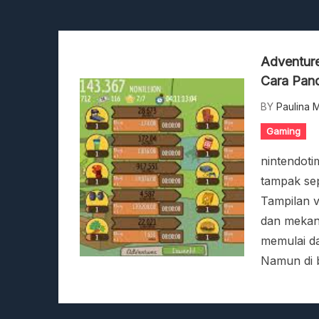
Stranded Alien Dawn: Car
Desolate: Tips Bertahan Da
Viscerafest: Panduan Co
Adventure
Hedon Bloodrite: Tips Co
Cara Pan
Beasts Of Bermuda: Pandu
Stranded Alien Dawn: Car
BY
Paulina M
Desolate: Tips Bertahan Da
Gaming
nintendoti
tampak sep
Tampilan v
dan mekan
memulai da
Namun di b