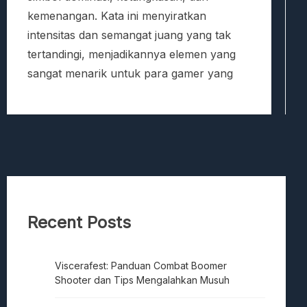
kemenangan. Kata ini menyiratkan
intensitas dan semangat juang yang tak
tertandingi, menjadikannya elemen yang
sangat menarik untuk para gamer yang
Recent Posts
Viscerafest: Panduan Combat Boomer
Shooter dan Tips Mengalahkan Musuh