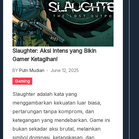
Slaughter: Aksi Intens yang Bikin
Gamer Ketagihan!
BY
Putri Mudian
June 12, 2025
Gaming
Slaughter adalah kata yang
menggambarkan kekuatan luar biasa,
pertarungan tanpa kompromi, dan
ketegangan yang mendebarkan. Game ini
bukan sekadar aksi brutal, melainkan
simbol dominasi, ketangkasan, dan