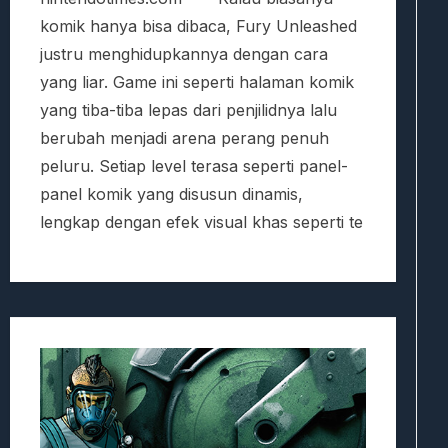
komik hanya bisa dibaca, Fury Unleashed
justru menghidupkannya dengan cara
yang liar. Game ini seperti halaman komik
yang tiba-tiba lepas dari penjilidnya lalu
berubah menjadi arena perang penuh
peluru. Setiap level terasa seperti panel-
panel komik yang disusun dinamis,
lengkap dengan efek visual khas seperti te