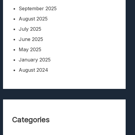
September 2025
August 2025
July 2025
June 2025
May 2025
January 2025
August 2024
Categories