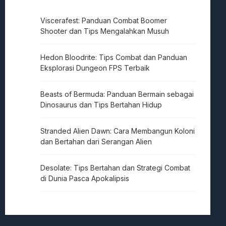
Viscerafest: Panduan Combat Boomer
Shooter dan Tips Mengalahkan Musuh
Hedon Bloodrite: Tips Combat dan Panduan
Eksplorasi Dungeon FPS Terbaik
Beasts of Bermuda: Panduan Bermain sebagai
Dinosaurus dan Tips Bertahan Hidup
Stranded Alien Dawn: Cara Membangun Koloni
dan Bertahan dari Serangan Alien
Desolate: Tips Bertahan dan Strategi Combat
di Dunia Pasca Apokalipsis