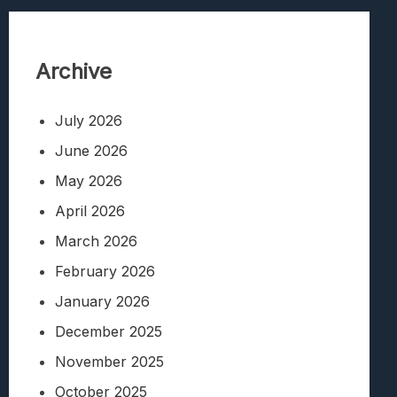
Archive
July 2026
June 2026
May 2026
April 2026
March 2026
February 2026
January 2026
December 2025
November 2025
October 2025