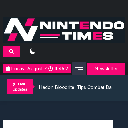
Skip
to
content
Blog Terlengkap Seputar Dunia Game
Nintendotimes
Friday, August 7
4:45:2
Newsletter
Desolate: Tips Bertahan Dan Strategi Co
Viscerafest: Panduan Combat Boomer S
Live
Hedon Bloodrite: Tips Combat Dan Pand
Updates
Beasts Of Bermuda: Panduan Bermain Se
Stranded Alien Dawn: Cara Membangun K
Desolate: Tips Bertahan Dan Strategi Co
Viscerafest: Panduan Combat Boomer S
Hedon Bloodrite: Tips Combat Dan Pand