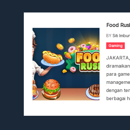
Stranded Alien Dawn: Car
Desolate: Tips Bertahan Da
Viscerafest: Panduan Co
Food Rush
Hedon Bloodrite: Tips Co
Beasts Of Bermuda: Pandu
BY
Siti Imbu
Stranded Alien Dawn: Car
Gaming
Desolate: Tips Bertahan Da
JAKARTA, 
diramaikan
para gamer
managemen
dengan te
berbagai h