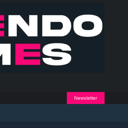
Newsletter