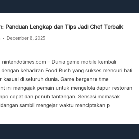
a Membangun Koloni Dan Bertahan Dari Serangan Alien
n Strategi Combat Di Dunia Pasca Apokalipsis
mbat Boomer Shooter Dan Tips Mengalahkan Musuh
: Panduan Lengkap dan Tips Jadi Chef Terbaik
mbat Dan Panduan Eksplorasi Dungeon FPS Terbaik
an Bermain Sebagai Dinosaurus Dan Tips Bertahan Hidup
n
December 8, 2025
a Membangun Koloni Dan Bertahan Dari Serangan Alien
n Strategi Combat Di Dunia Pasca Apokalipsis
nintendotimes.com – Dunia game mobile kembali
 dengan kehadiran Food Rush yang sukses mencuri hati
 kasual di seluruh dunia. Game bergenre time
t ini mengajak pemain untuk mengelola dapur restoran
mpo cepat dan penuh tantangan. Sensasi memasak
idangan sambil mengejar waktu menciptakan p