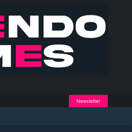
Newsletter