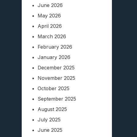
June 2026
May 2026
April 2026
March 2026
February 2026
January 2026
December 2025
November 2025
October 2025
September 2025
August 2025
July 2025
June 2025