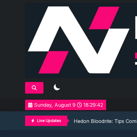
Skip
to
content
Blog Terlengkap Seputar Dunia Game
Nintendotimes
Desolate: Tips Bertahan Da
Sunday, August 9
18:29:42
Viscerafest: Panduan Co
Hedon Bloodrite: Tips Co
Live Updates
Beasts Of Bermuda: Pandu