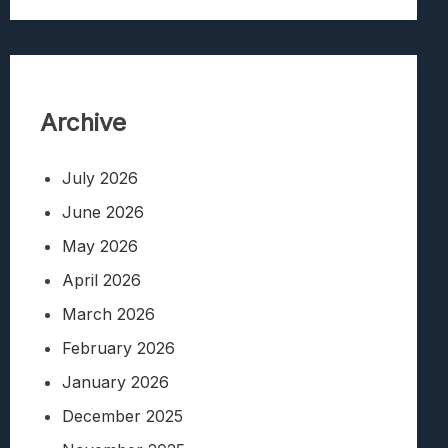
Archive
July 2026
June 2026
May 2026
April 2026
March 2026
February 2026
January 2026
December 2025