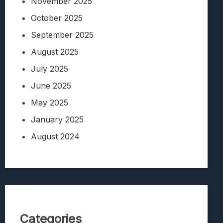
November 2025
October 2025
September 2025
August 2025
July 2025
June 2025
May 2025
January 2025
August 2024
Categories