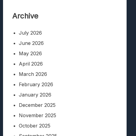
Archive
July 2026
June 2026
May 2026
April 2026
March 2026
February 2026
January 2026
December 2025
November 2025
October 2025