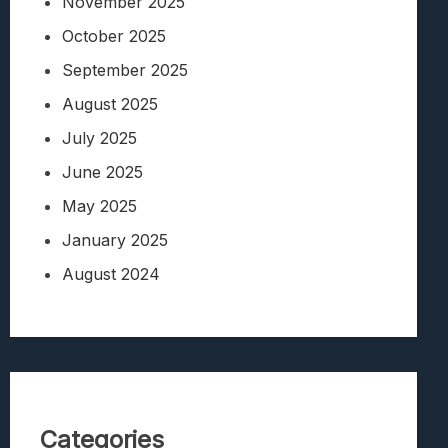
November 2025
October 2025
September 2025
August 2025
July 2025
June 2025
May 2025
January 2025
August 2024
Categories