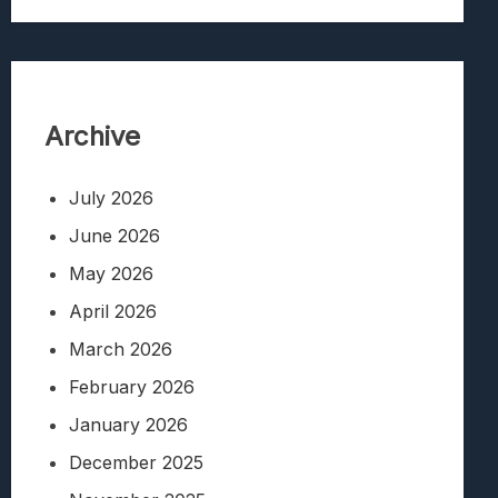
Archive
July 2026
June 2026
May 2026
April 2026
March 2026
February 2026
January 2026
December 2025