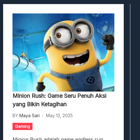
Viscerafest: Panduan Combat Boomer S
Hedon Bloodrite: Tips Combat Dan Pand
Beasts Of Bermuda: Panduan Bermain Se
Stranded Alien Dawn: Cara Membangun K
Desolate: Tips Bertahan Dan Strategi Co
Minion Rush: Game Seru Penuh Aksi
yang Bikin Ketagihan
BY
Maya Sari
May 13, 2025
Gaming
Minion Rush adalah game endless run