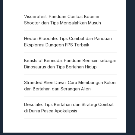
Viscerafest: Panduan Combat Boomer
Shooter dan Tips Mengalahkan Musuh
Hedon Bloodrite: Tips Combat dan Panduan
Eksplorasi Dungeon FPS Terbaik
Beasts of Bermuda: Panduan Bermain sebagai
Dinosaurus dan Tips Bertahan Hidup
Stranded Alien Dawn: Cara Membangun Koloni
dan Bertahan dari Serangan Alien
Desolate: Tips Bertahan dan Strategi Combat
di Dunia Pasca Apokalipsis