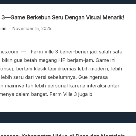
e 3—Game Berkebun Seru Dengan Visual Menarik!
dian
November 15, 2025
mes.com — Farm Ville 3 bener-bener jadi salah satu
 bikin gue betah megang HP berjam-jam. Game ini
nsep bertani klasik tapi dikemas lebih modern, lebih
 lebih seru dari versi sebelumnya. Gue ngerasa
 mainnya tuh lebih personal karena interaksi antar
enya dalem banget. Farm Ville 3 juga b