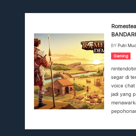
Stranded Alien Dawn: Car
Desolate: Tips Bertahan Da
Viscerafest: Panduan Co
Romestead
Hedon Bloodrite: Tips Co
BANDAR8
Beasts Of Bermuda: Pandu
Stranded Alien Dawn: Car
BY
Putri Mu
Desolate: Tips Bertahan Da
Gaming
nintendot
segar di t
voice chat
jadi yang 
menawarkan
pepohonan