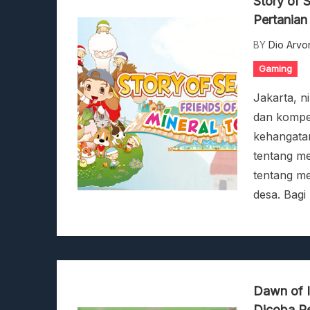
Story of 
Pertanian
BY
Dio Arvo
Gaming
Jakarta, n
dan kompet
kehangatan
tentang m
tentang m
desa. Bagi
Dawn of 
Dicoba P