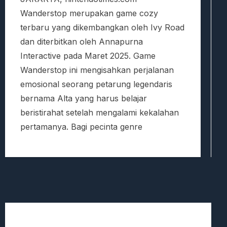
Wanderstop merupakan game cozy
terbaru yang dikembangkan oleh Ivy Road
dan diterbitkan oleh Annapurna
Interactive pada Maret 2025. Game
Wanderstop ini mengisahkan perjalanan
emosional seorang petarung legendaris
bernama Alta yang harus belajar
beristirahat setelah mengalami kekalahan
pertamanya. Bagi pecinta genre