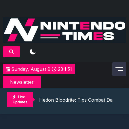
Skip
to
content
Blog Terlengkap Seputar Dunia Game
Nintendotimes
Sunday, August 9
23:1:51
Newsletter
Desolate: Tips Bertahan Dan Strategi Co
Viscerafest: Panduan Combat Boomer S
Live
Hedon Bloodrite: Tips Combat Dan Pand
Updates
Beasts Of Bermuda: Panduan Bermain Se
Stranded Alien Dawn: Cara Membangun K
Desolate: Tips Bertahan Dan Strategi Co