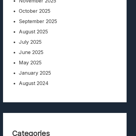
November 2025
October 2025
September 2025
August 2025
July 2025
June 2025
May 2025
January 2025
August 2024
Categories