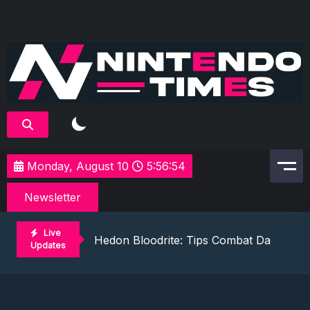
Skip
to
content
Blog Terlengkap Seputar Dunia Game
Nintendotimes
Monday, August 10
5:56:54
Newsletter
Desolate: Tips Bertahan Dan Strategi Co
Viscerafest: Panduan Combat Boomer S
Live
Hedon Bloodrite: Tips Combat Dan Pand
Updates
Beasts Of Bermuda: Panduan Bermain Se
Stranded Alien Dawn: Cara Membangun K
Desolate: Tips Bertahan Dan Strategi Co