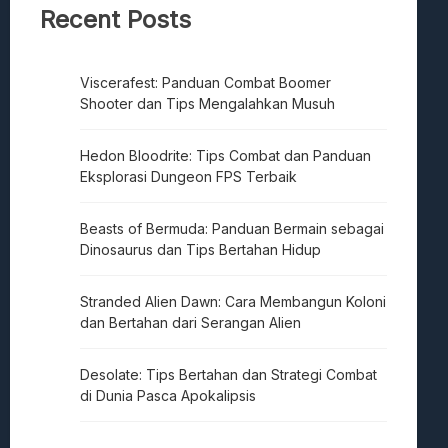
Recent Posts
Viscerafest: Panduan Combat Boomer
Shooter dan Tips Mengalahkan Musuh
Hedon Bloodrite: Tips Combat dan Panduan
Eksplorasi Dungeon FPS Terbaik
Beasts of Bermuda: Panduan Bermain sebagai
Dinosaurus dan Tips Bertahan Hidup
Stranded Alien Dawn: Cara Membangun Koloni
dan Bertahan dari Serangan Alien
Desolate: Tips Bertahan dan Strategi Combat
di Dunia Pasca Apokalipsis