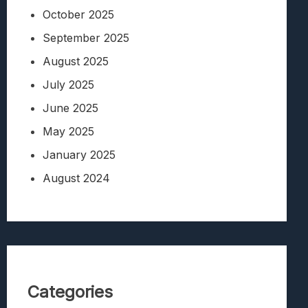
October 2025
September 2025
August 2025
July 2025
June 2025
May 2025
January 2025
August 2024
Categories