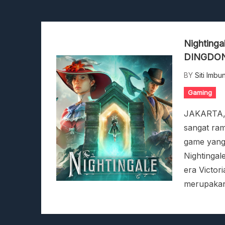
Stranded Alien Dawn: Car
Desolate: Tips Bertahan Da
Viscerafest: Panduan Co
Nightinga
Hedon Bloodrite: Tips Co
DINGDO
Beasts Of Bermuda: Pandu
Stranded Alien Dawn: Car
BY
Siti Imbu
Desolate: Tips Bertahan Da
Gaming
JAKARTA, 
sangat ram
game yang 
Nightingal
era Victor
merupakan