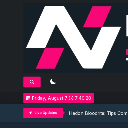
Skip
to
content
Blog Terlengkap Seputar Dunia Game
Nintendotimes
Desolate: Tips Bertahan Da
Friday, August 7
7:40:20
Viscerafest: Panduan Co
Hedon Bloodrite: Tips Co
Live Updates
Beasts Of Bermuda: Pandu