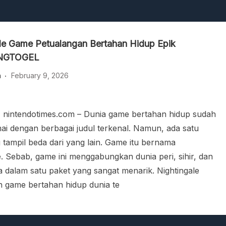
a Membangun Koloni Dan Bertahan Dari Serangan Alien
n Strategi Combat Di Dunia Pasca Apokalipsis
mbat Boomer Shooter Dan Tips Mengalahkan Musuh
le Game Petualangan Bertahan Hidup Epik
mbat Dan Panduan Eksplorasi Dungeon FPS Terbaik
NGTOGEL
an Bermain Sebagai Dinosaurus Dan Tips Bertahan Hidup
a Membangun Koloni Dan Bertahan Dari Serangan Alien
n
February 9, 2026
n Strategi Combat Di Dunia Pasca Apokalipsis
nintendotimes.com – Dunia game bertahan hidup sudah
ai dengan berbagai judul terkenal. Namun, ada satu
tampil beda dari yang lain. Game itu bernama
e. Sebab, game ini menggabungkan dunia peri, sihir, dan
ia dalam satu paket yang sangat menarik. Nightingale
 game bertahan hidup dunia te