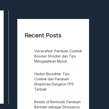
Recent Posts
Viscerafest: Panduan Combat
Boomer Shooter dan Tips
Mengalahkan Musuh
Hedon Bloodrite: Tips
Combat dan Panduan
Eksplorasi Dungeon FPS
Terbaik
Beasts of Bermuda: Panduan
Bermain sebagai Dinosaurus